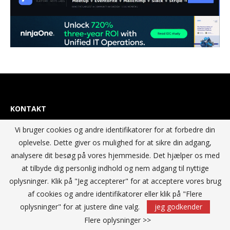
KONTAKT
Vi bruger cookies og andre identifikatorer for at forbedre din
IT Media Group AB
oplevelse. Dette giver os mulighed for at sikre din adgang,
C/O Convendum
analysere dit besøg på vores hjemmeside. Det hjælper os med
Kungsgatan 9
at tilbyde dig personlig indhold og nem adgang til nyttige
111 43 Stockholm, Sweden
oplysninger. Klik på "Jeg accepterer" for at acceptere vores brug
E-mail:
info@itmediagroup.se
af cookies og andre identifikatorer eller klik på "Flere
oplysninger" for at justere dine valg.
jeg godkender
TEAM
Flere oplysninger >>