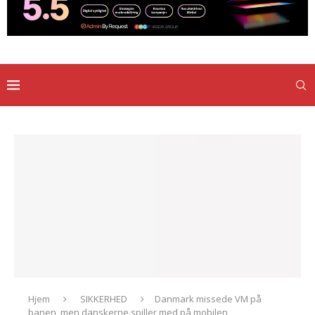
Hjem
SIKKERHED
Danmark missede VM på
banen, men danskerne spiller med på mobilen