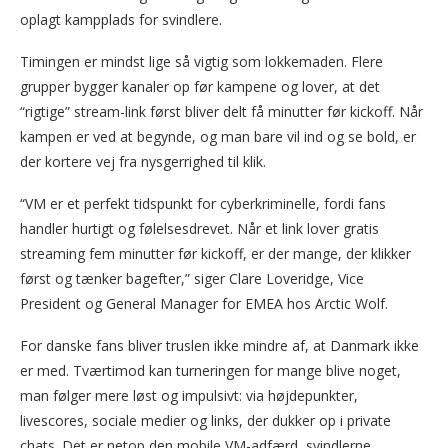
oplagt kampplads for svindlere.
Timingen er mindst lige så vigtig som lokkemaden. Flere
grupper bygger kanaler op før kampene og lover, at det
“rigtige” stream-link først bliver delt få minutter før kickoff. Når
kampen er ved at begynde, og man bare vil ind og se bold, er
der kortere vej fra nysgerrighed til klik.
“VM er et perfekt tidspunkt for cyberkriminelle, fordi fans
handler hurtigt og følelsesdrevet. Når et link lover gratis
streaming fem minutter før kickoff, er der mange, der klikker
først og tænker bagefter,” siger Clare Loveridge, Vice
President og General Manager for EMEA hos Arctic Wolf.
For danske fans bliver truslen ikke mindre af, at Danmark ikke
er med. Tværtimod kan turneringen for mange blive noget,
man følger mere løst og impulsivt: via højdepunkter,
livescores, sociale medier og links, der dukker op i private
chats. Det er netop den mobile VM-adfærd, svindlerne