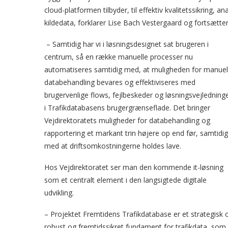
cloud-platformen tilbyder, til effektiv kvalitetssikring,
kildedata, forklarer Lise Bach Vestergaard og fortsætter
– Samtidig har vi i løsningsdesignet sat brugeren i
centrum, så en række manuelle processer nu
automatiseres samtidig med, at muligheden for manuel
databehandling bevares og effektiviseres med
brugervenlige flows, fejlbeskeder og løsningsvejledning
i Trafikdatabasens brugergrænseflade. Det bringer
Vejdirektoratets muligheder for databehandling og
rapportering et markant trin højere op end før, samtidig
med at driftsomkostningerne holdes lave.
Hos Vejdirektoratet ser man den kommende it-løsning
som et centralt element i den langsigtede digitale
udvikling.
– Projektet Fremtidens Trafikdatabase er et strategisk 
robust og fremtidssikret fundament for trafikdata, som