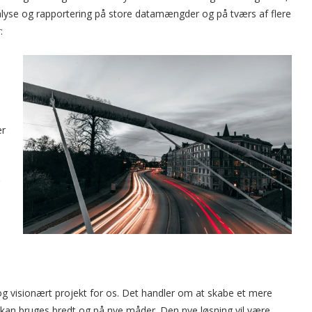
 analyse og rapportering på store datamængder og på tværs af flere
:
er
og visionært projekt for os. Det handler om at skabe et mere
 kan bruges bredt og på nye måder. Den nye løsning vil være