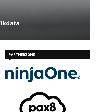
fikdata
PARTNERZONE