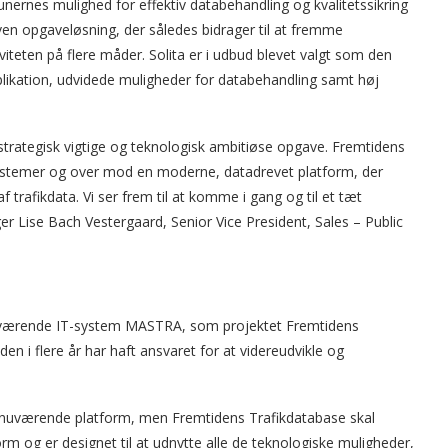
nernes mulighed for effektiv databehandling og kvalitetssikring
n opgaveløsning, der således bidrager til at fremme
teten på flere måder. Solita er i udbud blevet valgt som den
likation, udvidede muligheder for databehandling samt høj
strategisk vigtige og teknologisk ambitiøse opgave. Fremtidens
 systemer og over mod en moderne, datadrevet platform, der
trafikdata. Vi ser frem til at komme i gang og til et tæt
r Lise Bach Vestergaard, Senior Vice President, Sales – Public
 nuværende IT-system MASTRA, som projektet Fremtidens
en i flere år har haft ansvaret for at videreudvikle og
s nuværende platform, men Fremtidens Trafikdatabase skal
m og er designet til at udnytte alle de teknologiske muligheder,