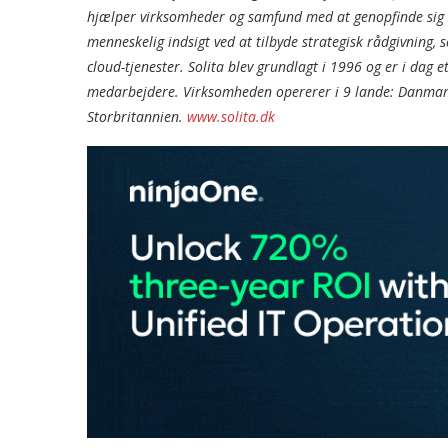
hjælper virksomheder og samfund med at genopfinde sig s
menneskelig indsigt ved at tilbyde strategisk rådgivning, 
cloud-tjenester. Solita blev grundlagt i 1996 og er i da
medarbejdere. Virksomheden opererer i 9 lande: Danmark, 
Storbritannien.
www.solita.dk