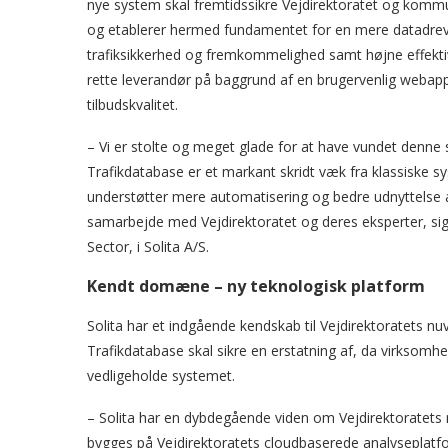
nye system skal fremtidssikre Vejdirektoratet og kommu
og etablerer hermed fundamentet for en mere datadreve
trafiksikkerhed og fremkommelighed samt højne effektivi
rette leverandør på baggrund af en brugervenlig webapp
tilbudskvalitet.
– Vi er stolte og meget glade for at have vundet denne 
Trafikdatabase er et markant skridt væk fra klassiske
understøtter mere automatisering og bedre udnyttelse af 
samarbejde med Vejdirektoratet og deres eksperter, sige
Sector, i Solita A/S.
Kendt domæne – ny teknologisk platform
Solita har et indgående kendskab til Vejdirektoratets
Trafikdatabase skal sikre en erstatning af, da virksomhed
vedligeholde systemet.
– Solita har en dybdegående viden om Vejdirektoratet
bygges på Vejdirektoratets cloudbaserede analyseplatfor