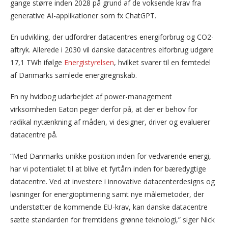
gange større inden 2028 på grund af de voksende krav fra
generative AI-applikationer som fx ChatGPT.
En udvikling, der udfordrer datacentres energiforbrug og CO2-
aftryk. Allerede i 2030 vil danske datacentres elforbrug udgøre
17,1 TWh ifølge
Energistyrelsen
, hvilket svarer til en femtedel
af Danmarks samlede energiregnskab.
En ny hvidbog udarbejdet af power-management
virksomheden Eaton peger derfor på, at der er behov for
radikal nytænkning af måden, vi designer, driver og evaluerer
datacentre på.
“Med Danmarks unikke position inden for vedvarende energi,
har vi potentialet til at blive et fyrtårn inden for bæredygtige
datacentre. Ved at investere i innovative datacenterdesigns og
løsninger for energioptimering samt nye målemetoder, der
understøtter de kommende EU-krav, kan danske datacentre
sætte standarden for fremtidens grønne teknologi,” siger Nick