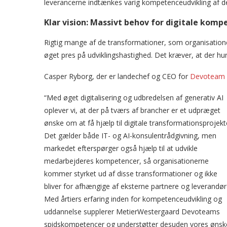
leverancerne indtænkes varig kompetenceudvikling af 
Klar vision: Massivt behov for digitale ko
Rigtig mange af de transformationer, som organisationer 
øget pres på udviklingshastighed. Det kræver, at der hu
Casper Ryborg, der er landechef og CEO for
Devoteam
“Med øget digitalisering og udbredelsen af generativ AI
oplever vi, at der på tværs af brancher er et udpræget
ønske om at få hjælp til digitale transformationsprojekt
Det gælder både IT- og AI-konsulentrådgivning, men
markedet efterspørger også hjælp til at udvikle
medarbejderes kompetencer, så organisationerne
kommer styrket ud af disse transformationer og ikke
bliver for afhængige af eksterne partnere og leverandør
Med årtiers erfaring inden for kompetenceudvikling og
uddannelse supplerer MetierWestergaard Devoteams
spidskompetencer og understøtter desuden vores ønsk