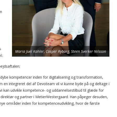
an
s
Maria Juel Kahler, Casper Ryborg, Steen Sverker Nilsson
I.
ejdsaftalen:
ybe kompetencer inden for digitalisering og transformation,
m en integreret del af Devoteam vil vi kunne byde på og deltage i
vi kan udvikle kompetence- og uddannelsestilbud til glæde for
 direktør og partner i MetierWestergaard. Han påpeger desuden,
nye områder inden for kompetenceudvikling, hvor de første