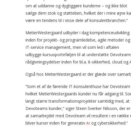
om at uddanne og dygtiggøre kunderne – og ikke blot
sælge dem stok og støtteben, hvilket der i mine øjne k
være en tendens til i visse dele af konsulentbranchen.”
MetierWestergaard udbyder i dag kompetenceudvikling
inden for projekt- og programledelse, agile metoder og
IT-service management, men vil som led i aftalen
udbygge kursusporteføljen til at understøtte Devoteam
rådgivningsydelser inden for bl.a. it-sikkerhed, cloud og A
Også hos MetierWestergaard er der glæde over samarb
“Som et af de førende IT-konsulenthuse har Devoteam d
hvilket MetierWestergaards kunder nu får adgang til. So
langt større transformationsprojekter samtidig med, at 
Devoteams kunder,” siger Steen Sverker Nilsson, der er
at samarbejdet med Devoteam vil resultere i en række 
bliver kurser inden for generativ
AI
og cybersikkerhed.”