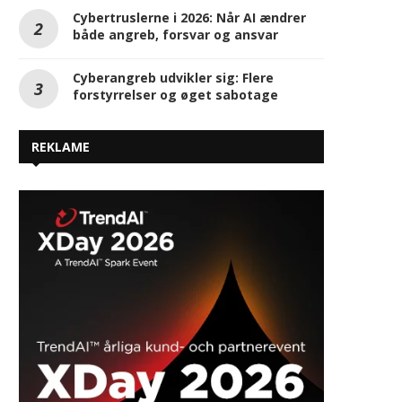
Cybertruslerne i 2026: Når AI ændrer
både angreb, forsvar og ansvar
Cyberangreb udvikler sig: Flere
forstyrrelser og øget sabotage
REKLAME
Veeam opnår 2026 Great Place To
Samsung introducerer 
Work Certification i 25 lande
Titanium-teknologi, der 
verden...
foldbare skærme til et ny
juli 24, 2026
juli 21, 2026