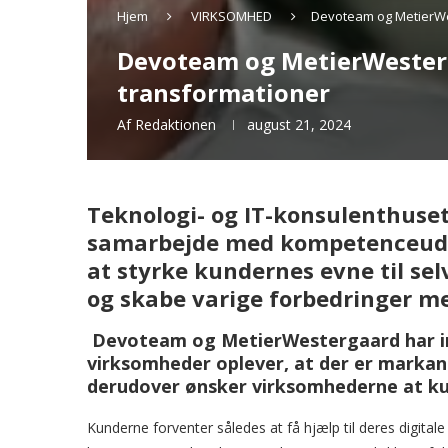
Hjem
VIRKSOMHED
Devoteam og MetierWes
Devoteam og MetierWesterg
transformationer
Af
Redaktionen
august 21, 2024
Teknologi- og IT-konsulenthuse
samarbejde med kompetenceudv
at styrke kundernes evne til sel
og skabe varige forbedringer m
Devoteam og MetierWestergaard har in
virksomheder oplever, at der er markan
derudover ønsker virksomhederne at ku
Kunderne forventer således at få hjælp til deres digital