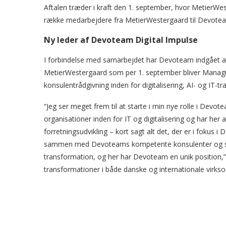
Aftalen træder i kraft den 1. september, hvor MetierW
række medarbejdere fra MetierWestergaard til Devoteam
Ny leder af Devoteam Digital Impulse
I forbindelse med samarbejdet har Devoteam indgået afta
MetierWestergaard som per 1. september bliver Managin
konsulentrådgivning inden for digitalisering, AI- og IT-t
“Jeg ser meget frem til at starte i min nye rolle i Devo
organisationer inden for IT og digitalisering og har her 
forretningsudvikling – kort sagt alt det, der er i fokus 
sammen med Devoteams kompetente konsulenter og special
transformation, og her har Devoteam en unik position,” s
transformationer i både danske og internationale virks