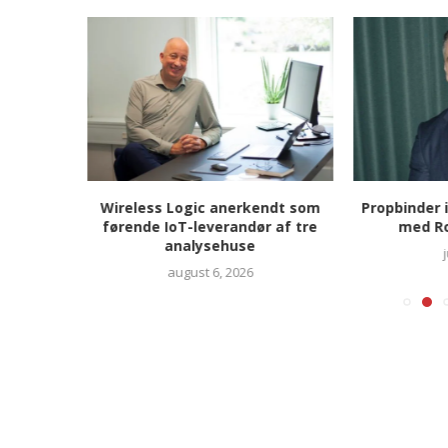
somheder
Wireless Logic anerkendt som
Propbinder 
rsøg i
førende IoT-leverandør af tre
med Ro
n
analysehuse
august 6, 2026