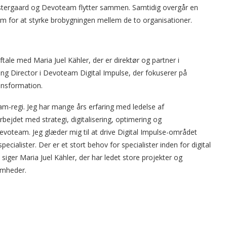
estergaard og Devoteam flytter sammen. Samtidig overgår en
 for at styrke brobygningen mellem de to organisationer.
le med Maria Juel Kähler, der er direktør og partner i
g Director i Devoteam Digital Impulse, der fokuserer på
ransformation.
team-regi. Jeg har mange års erfaring med ledelse af
arbejdet med strategi, digitalisering, optimering og
i Devoteam. Jeg glæder mig til at drive Digital Impulse-området
ister. Der er et stort behov for specialister inden for digital
iger Maria Juel Kähler, der har ledet store projekter og
omheder.