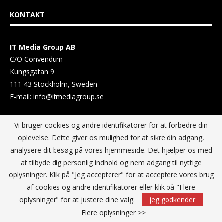
KONTAKT
IT Media Group AB
C/O Convendum
Kungsgatan 9
111 43 Stockholm, Sweden
E-mail:
info@itmediagroup.se
TEAM
Vi bruger cookies og andre identifikatorer for at forbedre din
oplevelse. Dette giver os mulighed for at sikre din adgang,
analysere dit besøg på vores hjemmeside. Det hjælper os med
Ansvarlig udgiver og Direktør:
at tilbyde dig personlig indhold og nem adgang til nyttige
Annika Guldroth
oplysninger. Klik på "Jeg accepterer" for at acceptere vores brug
E-mail:
annika@itmediagroup.se
af cookies og andre identifikatorer eller klik på "Flere
oplysninger" for at justere dine valg.
jeg godkender
Flere oplysninger >>
PRIVACY POLICY