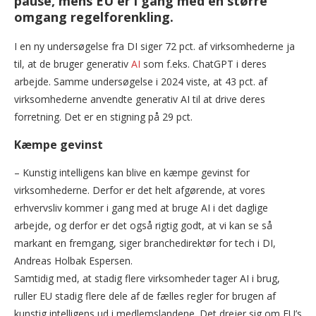
pause, mens EU er i gang med en større
omgang regelforenkling.
I en ny undersøgelse fra DI siger 72 pct. af virksomhederne ja
til, at de bruger generativ
AI
som f.eks. ChatGPT i deres
arbejde. Samme undersøgelse i 2024 viste, at 43 pct. af
virksomhederne anvendte generativ AI til at drive deres
forretning. Det er en stigning på 29 pct.
Kæmpe gevinst
– Kunstig intelligens kan blive en kæmpe gevinst for
virksomhederne. Derfor er det helt afgørende, at vores
erhvervsliv kommer i gang med at bruge AI i det daglige
arbejde, og derfor er det også rigtig godt, at vi kan se så
markant en fremgang, siger branchedirektør for tech i DI,
Andreas Holbak Espersen.
Samtidig med, at stadig flere virksomheder tager AI i brug,
ruller EU stadig flere dele af de fælles regler for brugen af
kunstig intelligens ud i medlemslandene. Det drejer sig om EU’s