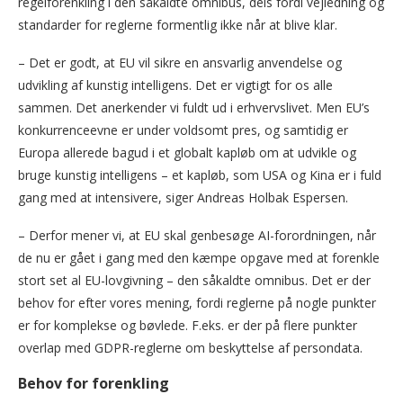
regelforenkling i den såkaldte omnibus, dels fordi vejledning og
standarder for reglerne formentlig ikke når at blive klar.
– Det er godt, at EU vil sikre en ansvarlig anvendelse og
udvikling af kunstig intelligens. Det er vigtigt for os alle
sammen. Det anerkender vi fuldt ud i erhvervslivet. Men EU’s
konkurrenceevne er under voldsomt pres, og samtidig er
Europa allerede bagud i et globalt kapløb om at udvikle og
bruge kunstig intelligens – et kapløb, som USA og Kina er i fuld
gang med at intensivere, siger Andreas Holbak Espersen.
– Derfor mener vi, at EU skal genbesøge AI-forordningen, når
de nu er gået i gang med den kæmpe opgave med at forenkle
stort set al EU-lovgivning – den såkaldte omnibus. Det er der
behov for efter vores mening, fordi reglerne på nogle punkter
er for komplekse og bøvlede. F.eks. er der på flere punkter
overlap med GDPR-reglerne om beskyttelse af persondata.
Behov for forenkling