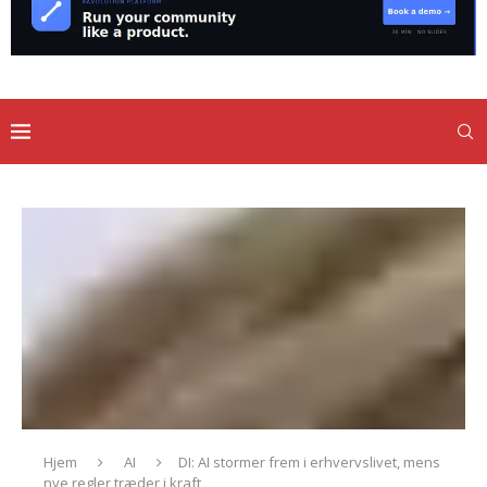
Hjem
AI
DI: AI stormer frem i erhvervslivet, mens
nye regler træder i kraft