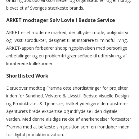
omkring 300.000 virksomheder og organisationer og er hurtigt
blevet et af Sveriges stærkeste brands.
ARKET modtager Sølv Lovie i Bedste Service
ARKET er et moderne marked, der tilbyder mode, boligudstyr
og livsstilsprodukter, designet til at inspirere til ‘mindful living’.
ARKET-appen forbedrer shoppingoplevelsen med personlige
anbefalinger og en problemfri grænseflade til udforskning af
kuraterede kollektioner.
Shortlisted Work
Derudover modtog Framna otte shortlistninger for projekter
inden for Sundhed, Velvære & Livsstil, Bedste Visuelle Design
og Produktivitet & Tjenester, hvilket yderligere demonstrerer
agenturets brede ekspertise og indflydelse i den digitale
verden. Med denne alsidige række af anerkendelser fortsætter
Framna med at befæste sin position som en frontløber inden
for digital produktinnovation.