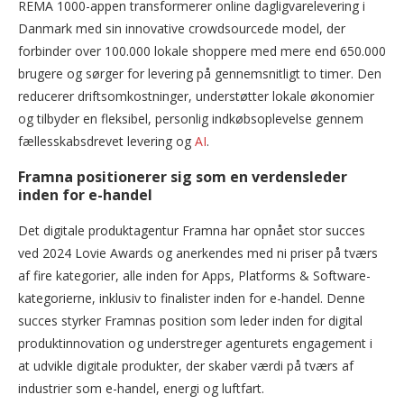
REMA 1000-appen transformerer online dagligvarelevering i
Danmark med sin innovative crowdsourcede model, der
forbinder over 100.000 lokale shoppere med mere end 650.000
brugere og sørger for levering på gennemsnitligt to timer. Den
reducerer driftsomkostninger, understøtter lokale økonomier
og tilbyder en fleksibel, personlig indkøbsoplevelse gennem
fællesskabsdrevet levering og
AI
.
Framna positionerer sig som en verdensleder
inden for e-handel
Det digitale produktagentur Framna har opnået stor succes
ved 2024 Lovie Awards og anerkendes med ni priser på tværs
af fire kategorier, alle inden for Apps, Platforms & Software-
kategorierne, inklusiv to finalister inden for e-handel. Denne
succes styrker Framnas position som leder inden for digital
produktinnovation og understreger agenturets engagement i
at udvikle digitale produkter, der skaber værdi på tværs af
industrier som e-handel, energi og luftfart.