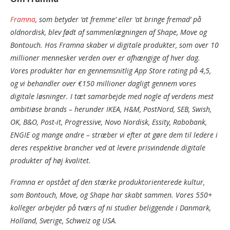
Framna
, som betyder ‘at fremme’ eller ‘at bringe fremad’ på
oldnordisk, blev født af sammenlægningen af Shape, Move og
Bontouch. Hos Framna skaber vi digitale produkter, som over 10
millioner mennesker verden over er afhængige af hver dag.
Vores produkter har en gennemsnitlig App Store rating på 4,5,
og vi behandler over €150 millioner dagligt gennem vores
digitale løsninger. I tæt samarbejde med nogle af verdens mest
ambitiøse brands – herunder IKEA, H&M, PostNord, SEB, Swish,
OK, B&O, Post-it, Progressive, Novo Nordisk, Essity, Rabobank,
ENGIE og mange andre – stræber vi efter at gøre dem til ledere i
deres respektive brancher ved at levere prisvindende digitale
produkter af høj kvalitet.
Framna er opstået af den stærke produktorienterede kultur,
som Bontouch, Move, og Shape har skabt sammen. Vores 550+
kolleger arbejder på tværs af ni studier beliggende i Danmark,
Holland, Sverige, Schweiz og USA.