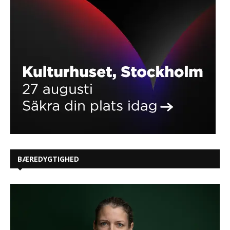
BÆREDYGTIGHED