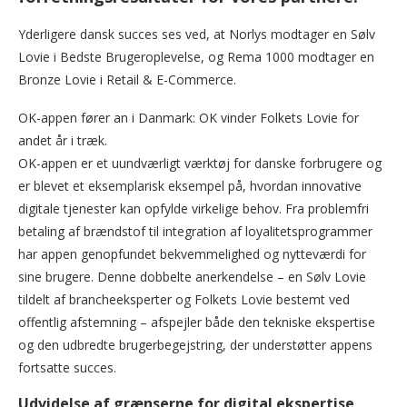
Yderligere dansk succes ses ved, at Norlys modtager en Sølv
Lovie i Bedste Brugeroplevelse, og Rema 1000 modtager en
Bronze Lovie i Retail & E-Commerce.
OK-appen fører an i Danmark: OK vinder Folkets Lovie for
andet år i træk.
OK-appen er et uundværligt værktøj for danske forbrugere og
er blevet et eksemplarisk eksempel på, hvordan innovative
digitale tjenester kan opfylde virkelige behov. Fra problemfri
betaling af brændstof til integration af loyalitetsprogrammer
har appen genopfundet bekvemmelighed og nytteværdi for
sine brugere. Denne dobbelte anerkendelse – en Sølv Lovie
tildelt af brancheeksperter og Folkets Lovie bestemt ved
offentlig afstemning – afspejler både den tekniske ekspertise
og den udbredte brugerbegejstring, der understøtter appens
fortsatte succes.
Udvidelse af grænserne for digital ekspertise