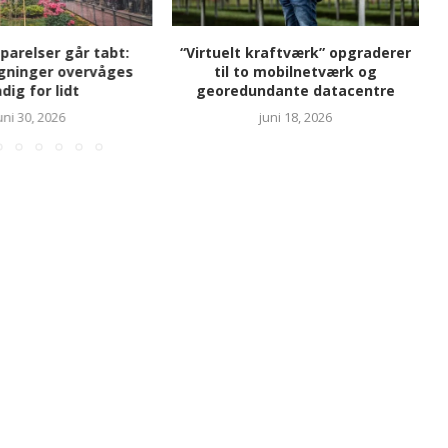
parelser går tabt:
“Virtuelt kraftværk” opgraderer
ninger overvåges
til to mobilnetværk og
dig for lidt
georedundante datacentre
uni 30, 2026
juni 18, 2026