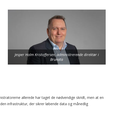
Jesper Holm Kristoffersen, administrerende direktør i
Brunata
stratorerne allerede har taget de nødvendige skridt, men at en
 den infrastruktur, der sikrer løbende data og månedlig