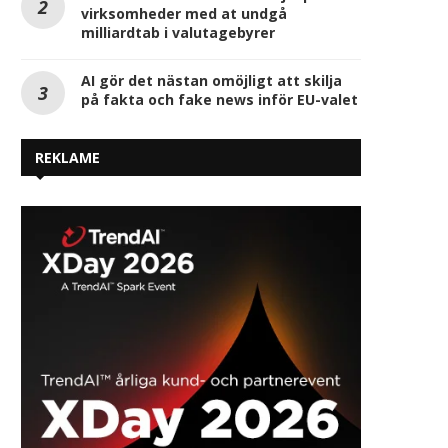
virksomheder med at undgå
milliardtab i valutagebyrer
Forårets prisfald er brudt: Maj
Vandværk fremtidssi
sendte elprisen op igen
grundvandet med hø
AI gör det nästan omöjligt att skilja
dataniveau
juni 2, 2026
på fakta och fake news inför EU-valet
marts 26, 2026
REKLAME