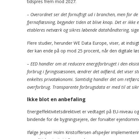
tidspres frem mod 2027.
– Overordnet ser det fornuftigt ud i branchen, men for de
fjernaflæsning, begynder tiden at blive knap. Det er ikke
etableres netværk og sikres løbende datahåndtering,
sige
Flere studier, herunder WE Data Europe, viser, at indsig
der kan ende på op mod 25 procent, når den digitale løsni
– EED handler om at reducere energiforbruget i den eksis
forbrug i fyringssæsonen, ændrer det adfærd, det viser stu
enkeltes privatøkonomi. Samtidig handler det om retfær
overforbrug. Transparente forbrugsdata er med til at sikre
Ikke blot en anbefaling
Energieffektivitetsdirektivet er vedtaget på EU-niveau o
bindende for de bygningsejere, der forvalter ejendomme
Ifølge Jesper Holm Kristoffersen afspejler implementeri