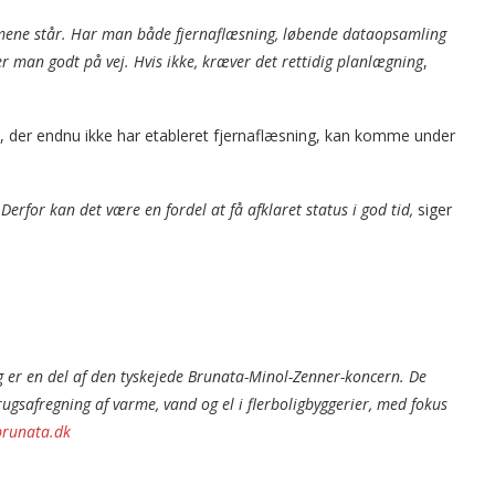
ommene står. Har man både fjernaflæsning, løbende dataopsamling
er man godt på vej. Hvis ikke, kræver det rettidig planlægning
,
, der endnu ikke har etableret fjernaflæsning, kan komme under
 Derfor kan det være en fordel at få afklaret status i god tid,
siger
g er en del af den tyskejede Brunata-Minol-Zenner-koncern. De
brugsafregning af varme, vand og el i flerboligbyggerier, med fokus
runata.dk