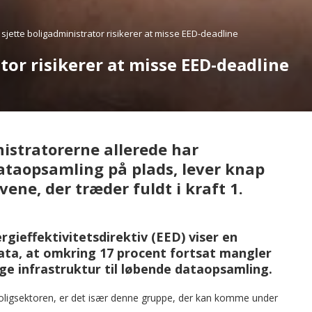
sjette boligadministrator risikerer at misse EED-deadline
tor risikerer at misse EED-deadline
istratorerne allerede har
dataopsamling på plads, lever knap
vene, der træder fuldt i kraft 1.
rgieffektivitetsdirektiv (EED) viser en
a, at omkring 17 procent fortsat mangler
ge infrastruktur til løbende dataopsamling.
oligsektoren, er det især denne gruppe, der kan komme under