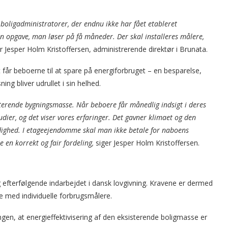
 boligadministratorer, der endnu ikke har fået etableret
 en opgave, man løser på få måneder. Der skal installeres målere,
r Jesper Holm Kristoffersen, administrerende direktør i Brunata.
t får beboerne til at spare på energiforbruget – en besparelse,
ng bliver udrullet i sin helhed.
terende bygningsmasse. Når beboere får månedlig indsigt i deres
dier, og det viser vores erfaringer. Det gavner klimaet og den
dighed. I etageejendomme skal man ikke betale for naboens
 en korrekt og fair fordeling,
siger Jesper Holm Kristoffersen.
g efterfølgende indarbejdet i dansk lovgivning. Kravene er dermed
 med individuelle forbrugsmålere.
ngen, at energieffektivisering af den eksisterende boligmasse er