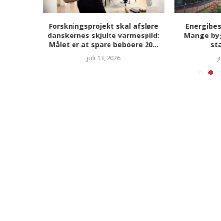
sådan
Forskningsprojekt skal afsløre
Energibes
irksomhed
danskernes skjulte varmespild:
Mange byg
Målet er at spare beboere 20...
sta
juli 13, 2026
j