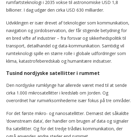
rumfartsteknologi i 2035 vokse til astronomiske USD 1,8
billioner. I dag udgør den cirka USD 630 milliarder.
Udviklingen er især drevet af teknologier som kommunikation,
navigation og jordobservation, der får stigende betydning for
en bred vifte af industrier – fra forsvar og sikkerhedspolitik til
transport, detailhandel og data-kommunikation. Samtidig vil
rumteknologi spille en større rolle i globale udfordringer som
klima, katastrofeberedskab og humanitære indsatser.
Tusind nordjyske satellitter i rummet
Den nordjyske rumklynge har allerede været med til at sende
cirka 1.000 mikrosatellitter i kredsløb om Jorden. Og
overordnet har rumvirksomhederne især fokus på tre områder.
For det første mikro- og nanosatellitter. Dernæst det såkaldte
’downstream data’, der handler om brugen af data og signaler
fra satellitter. Og for det tredje trådløs kommunikation, der
også anvendes andre steder end rummet.