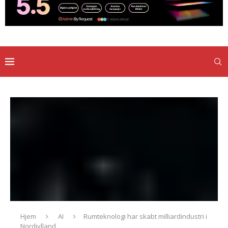
Hjem
AI
Rumteknologi har skabt milliardindustri i
Nordjylland