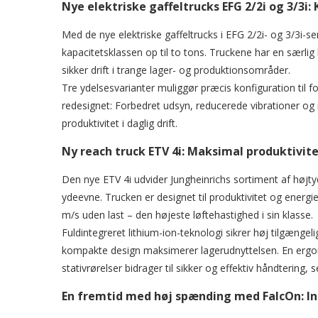
Nye elektriske gaffeltrucks EFG 2/2i og 3/3i
Med de nye elektriske gaffeltrucks i EFG 2/2i- og 3/3i-se
kapacitetsklassen op til to tons. Truckene har en særli
sikker drift i trange lager- og produktionsområder.
Tre ydelsesvarianter muliggør præcis konfiguration til f
redesignet: Forbedret udsyn, reducerede vibrationer o
produktivitet i daglig drift.
Ny reach truck ETV 4i: Maksimal produktivi
Den nye ETV 4i udvider Jungheinrichs sortiment af højtyde
ydeevne. Trucken er designet til produktivitet og energie
m/s uden last – den højeste løftehastighed i sin klasse.
Fuldintegreret lithium-ion-teknologi sikrer høj tilgæng
kompakte design maksimerer lagerudnyttelsen. En ergon
stativrørelser bidrager til sikker og effektiv håndtering, se
En fremtid med høj spænding med FalcOn: Indb