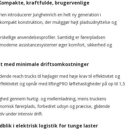
: Kompakte, kraftfulde, brugervenlige
rien introducerer Jungheinrich en helt ny generation i
g kompakt konstruktion, der muliggør højt pladsudnyttelse og
orskellige anvendelsesprofiler. Samtidig er førerpladsen
g moderne assistancesystemer øger komfort, sikkerhed og
tet med minimale driftsomkostninger
nde reach trucks til højlager med høje krav til effektivitet og
ffektivitet og opnår med liftingPRO løftehastigheder på op til 1,5
elighed gennem hurtig- og mellemladning, mens truckens
omisk førerplads, forbedret udsyn og præcise, glidende
lv under intensiv drift.
lik i elektrisk logistik for tunge laster