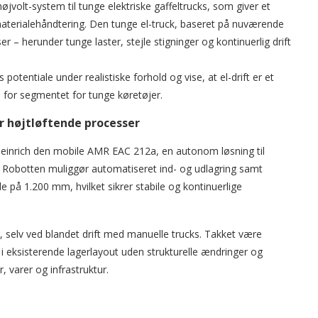
volt-system til tunge elektriske gaffeltrucks, som giver et
 materialehåndtering. Den tunge el-truck, baseret på nuværende
 – herunder tunge laster, stejle stigninger og kontinuerlig drift
otentiale under realistiske forhold og vise, at el-drift er et
n for segmentet for tunge køretøjer.
r højtløftende processer
einrich den mobile AMR EAC 212a, en autonom løsning til
r. Robotten muliggør automatiseret ind- og udlagring samt
de på 1.200 mm, hvilket sikrer stabile og kontinuerlige
er, selv ved blandet drift med manuelle trucks. Takket være
 eksisterende lagerlayout uden strukturelle ændringer og
, varer og infrastruktur.