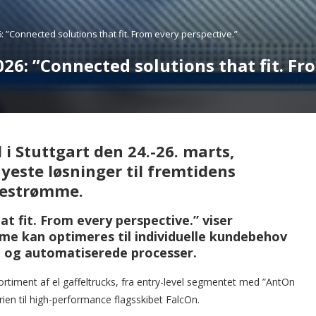
 ”Connected solutions that fit. From every perspective.”
6: ”Connected solutions that fit. Fr
 i Stuttgart den 24.-26. marts,
yeste løsninger til fremtidens
alestrømme.
 fit. From every perspective.” viser
e kan optimeres til individuelle kundebehov
 og automatiserede processer.
timent af el gaffeltrucks, fra entry-level segmentet med ”AntOn
ien til high-performance flagsskibet FalcOn.