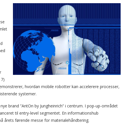
sse
mlet
ed
med
r
17)
demonstrerer, hvordan mobile robotter kan accelerere processer,
ksisterende systemer.
 nye brand ”AntOn by Jungheinrich” i centrum. I pop-up-området
anceret til entry-level segmentet. En informationshub
 på årets førende messe for materialehåndtering.