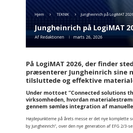
Hjem
TEKNIK
Jungheinrich på LogiMAT 2026:
Jungheinrich på LogiMAT 202
Af
Redaktionen
marts 26, 2026
På LogiMAT 2026, der finder sted
præsenterer Jungheinrich sine n
tilsluttede og effektive materi
Under mottoet ”Connected solutions that
virksomheden, hvordan materialestrømm
gennem sømløs integration af manuelle
Højdepunkterne på årets messe er det nye komplette sor
by Jungheinrich”, over den nye generation af EFG 2/3-ser