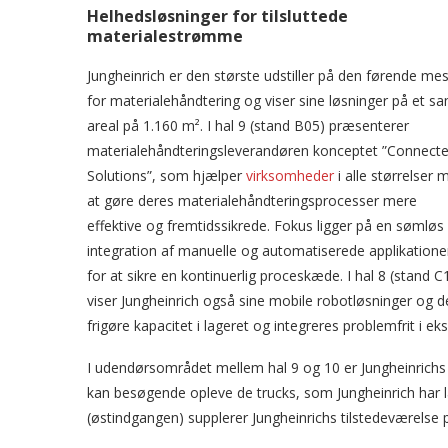
Helhedsløsninger for tilsluttede
materialestrømme
Jungheinrich er den største udstiller på den førende me
for materialehåndtering og viser sine løsninger på et sa
areal på 1.160 m². I hal 9 (stand B05) præsenterer
materialehåndteringsleverandøren konceptet ”Connect
Solutions”, som hjælper
virksomheder
i alle størrelser 
at gøre deres materialehåndteringsprocesser mere
effektive og fremtidssikrede. Fokus ligger på en sømløs
integration af manuelle og automatiserede applikatione
for at sikre en kontinuerlig proceskæde. I hal 8 (stand C
viser Jungheinrich også sine mobile robotløsninger og 
frigøre kapacitet i lageret og integreres problemfrit i e
I udendørsområdet mellem hal 9 og 10 er Jungheinrichs
kan besøgende opleve de trucks, som Jungheinrich har l
(østindgangen) supplerer Jungheinrichs tilstedeværelse