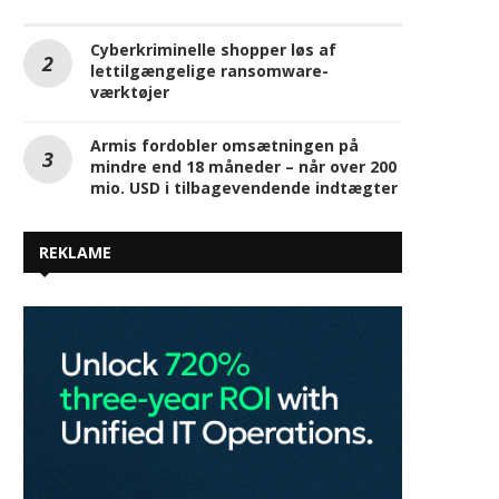
Cyberkriminelle shopper løs af
lettilgængelige ransomware-
værktøjer
Armis fordobler omsætningen på
mindre end 18 måneder – når over 200
mio. USD i tilbagevendende indtægter
REKLAME
Store kommunale forskelle: I
Her er juni måneds mest 
denne kommune smider
kommercielle podcasts –