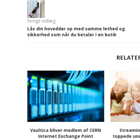
forrige indlæg
Lås din hoveddør op med samme lethed og
sikkerhed som når du betaler i en butik
RELATE
– uden at
Vaultica bliver medlem af CERN
Streamin
hele...
Internet Exchange Point
toppede un