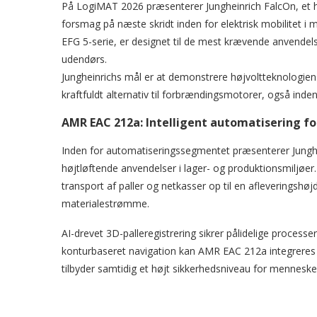
På LogiMAT 2026 præsenterer Jungheinrich FalcOn, et høj
forsmag på næste skridt inden for elektrisk mobilitet i
EFG 5-serie, er designet til de mest krævende anvendelser
udendørs.
Jungheinrichs mål er at demonstrere højvoltteknologiens p
kraftfuldt alternativ til forbrændingsmotorer, også inde
AMR EAC 212a: Intelligent automatisering fo
Inden for automatiseringssegmentet præsenterer Jungh
højtløftende anvendelser i lager- og produktionsmiljøe
transport af paller og netkasser op til en afleveringshøj
materialestrømme.
AI-drevet 3D-palleregistrering sikrer pålidelige process
konturbaseret navigation kan AMR EAC 212a integreres i
tilbyder samtidig et højt sikkerhedsniveau for mennesker