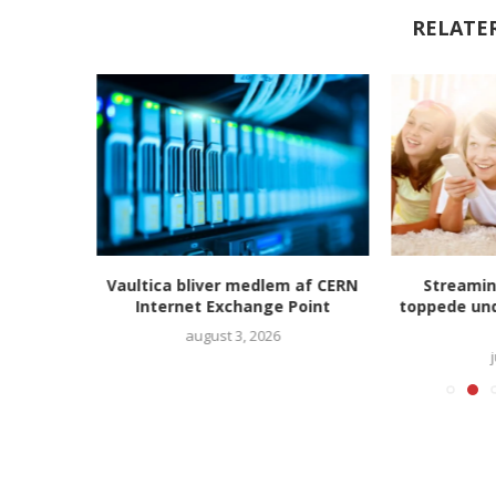
RELATE
– uden at
Vaultica bliver medlem af CERN
Streamin
hele...
Internet Exchange Point
toppede un
august 3, 2026