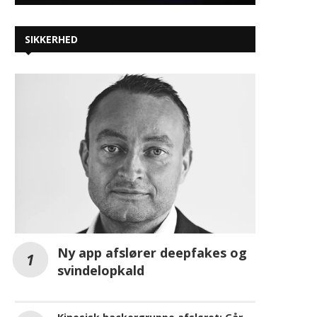
SIKKERHED
Store kommunale forskelle: I
Her er juni måneds mest 
denne kommune smider
kommercielle podcasts –
danskerne flest smartphones ud
samlet...
juli 17, 2026
juli 15, 2026
Ny app afslører deepfakes og
svindelopkald