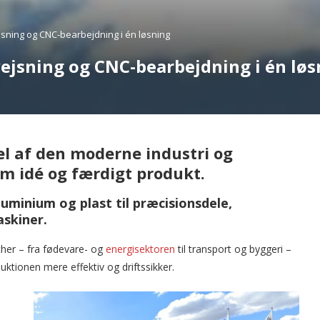
jsning og CNC-bearbejdning i én løsning
vejsning og CNC-bearbejdning i én løs
el af den moderne industri og
m idé og færdigt produkt.
luminium og plast til præcisionsdele,
skiner.
cher – fra fødevare- og
energisektoren
til transport og byggeri –
uktionen mere effektiv og driftssikker.