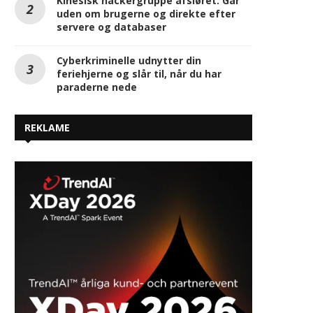
Kinesisk hackergruppe afsløret: Går
uden om brugerne og direkte efter
servere og databaser
Cyberkriminelle udnytter din
feriehjerne og slår til, når du har
paraderne nede
REKLAME