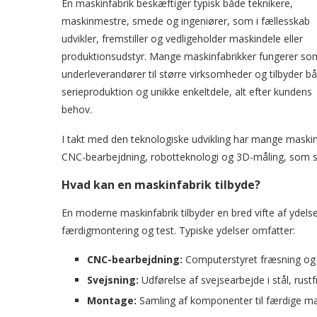
En maskinfabrik beskæftiger typisk både teknikere,
maskinmestre, smede og ingeniører, som i fællesskab
udvikler, fremstiller og vedligeholder maskindele eller
produktionsudstyr. Mange maskinfabrikker fungerer so
underleverandører til større virksomheder og tilbyder b
serieproduktion og unikke enkeltdele, alt efter kundens
behov.
I takt med den teknologiske udvikling har mange maski
CNC-bearbejdning, robotteknologi og 3D-måling, som sik
Hvad kan en maskinfabrik tilbyde?
En moderne maskinfabrik tilbyder en bred vifte af ydelse
færdigmontering og test. Typiske ydelser omfatter:
CNC-bearbejdning:
Computerstyret fræsning og
Svejsning:
Udførelse af svejsearbejde i stål, rust
Montage:
Samling af komponenter til færdige mas