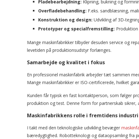
Pladebearbejdning:
Klipning, bukning og formni
Overfladebehandling:
F.eks. sandblæsning, mali
Konstruktion og design:
Udvikling af 3D-tegnin
Prototyper og specialfremstilling:
Produktion 
Mange maskinfabrikker tilbyder desuden service og repa
levetiden på produktionsudstyr forlænges.
Samarbejde og kvalitet i fokus
En professionel maskinfabrik arbejder tæt sammen med 
Mange maskinfabrikker er ISO-certificerede, hvilket gara
Kunden får typisk en fast kontaktperson, som følger projek
produktion og test. Denne form for partnerskab sikrer, a
Maskinfabrikkens rolle i fremtidens industri
I takt med den teknologiske udvikling bevæger
maskinfa
bæredygtighed. Robotteknologi og dataopsamling fra pr