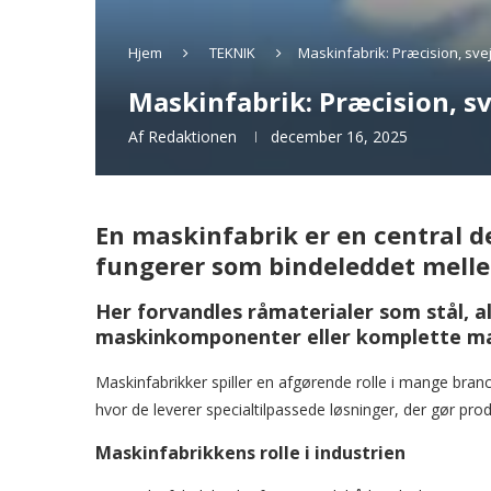
Hjem
TEKNIK
Maskinfabrik: Præcision, sve
Maskinfabrik: Præcision, s
Af
Redaktionen
december 16, 2025
En maskinfabrik er en central d
fungerer som bindeleddet melle
Her forvandles råmaterialer som stål, a
maskinkomponenter eller komplette ma
Maskinfabrikker spiller en afgørende rolle i mange bran
hvor de leverer specialtilpassede løsninger, der gør prod
Maskinfabrikkens rolle i industrien