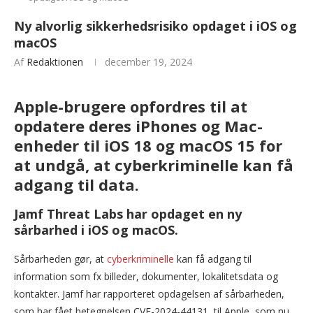
Ny alvorlig sikkerhedsrisiko opdaget i iOS og
macOS
Af
Redaktionen
december 19, 2024
Apple-brugere opfordres til at
opdatere deres iPhones og Mac-
enheder til iOS 18 og macOS 15 for
at undgå, at cyberkriminelle kan få
adgang til data.
Jamf Threat Labs har opdaget en ny
sårbarhed i iOS og macOS.
Sårbarheden gør, at
cyberkriminelle
kan få adgang til
information som fx billeder, dokumenter, lokalitetsdata og
kontakter. Jamf har rapporteret opdagelsen af sårbarheden,
som har fået betegnelsen CVE-2024-44131
,
til Apple, som nu