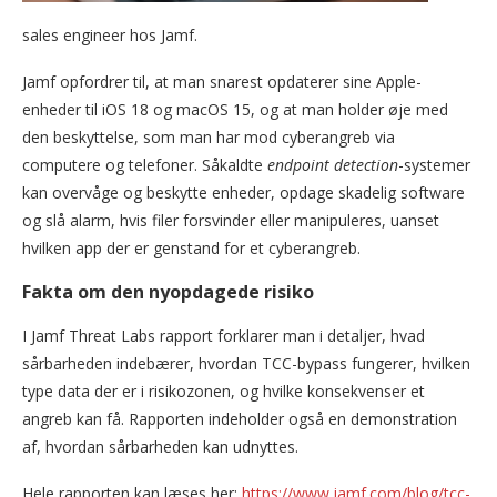
sales engineer hos Jamf.
Jamf opfordrer til, at man snarest opdaterer sine Apple-
enheder til iOS 18 og macOS 15, og at man holder øje med
den beskyttelse, som man har mod cyberangreb via
computere og telefoner. Såkaldte
endpoint detection
-systemer
kan overvåge og beskytte enheder, opdage skadelig software
og slå alarm, hvis filer forsvinder eller manipuleres, uanset
hvilken app der er genstand for et cyberangreb.
Fakta om den nyopdagede risiko
I Jamf Threat Labs rapport forklarer man i detaljer, hvad
sårbarheden indebærer, hvordan TCC-bypass fungerer, hvilken
type data der er i risikozonen, og hvilke konsekvenser et
angreb kan få. Rapporten indeholder også en demonstration
af, hvordan sårbarheden kan udnyttes.
Hele rapporten kan læses her:
https://www.jamf.com/blog/tcc-