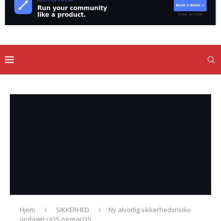
Hjem
SIKKERHED
Ny alvorlig sikkerhedsrisiko
opdaget i iOS og macOS