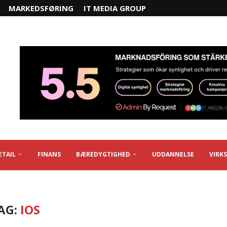
MARKEDSFØRING
IT MEDIA GROUP
ETAIL
FINANS
BÆREDYGTIGHED
UDDANNELSE
VIRK
AG:
IOS