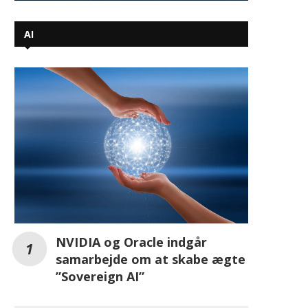
NVIDIA og Oracle indgår
samarbejde om at skabe ægte
”Sovereign AI”
AI kan skabe farlige parallelle
virkeligheder
Modstrøm indgår samarbejde med
IntelliCharge