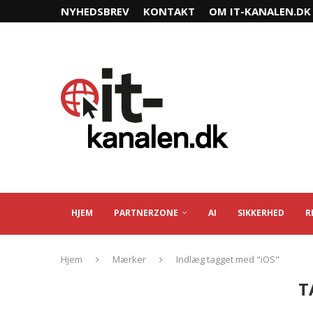
NYHEDSBREV
KONTAKT
OM IT-KANALEN.DK
HJEM
PARTNERZONE
AI
SIKKERHED
R
Hjem
Mærker
Indlæg tagget med "iOS"
T