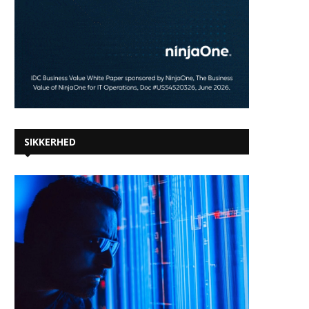
SIKKERHED
Når festivaler melder udsolgt,
løfter kunstig intelligens
billetsvindlen til et nyt niveau