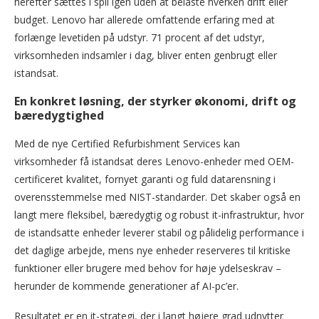
herefter sættes i spil igen uden at belaste hverken drift eller
budget. Lenovo har allerede omfattende erfaring med at
forlænge levetiden på udstyr. 71 procent af det udstyr,
virksomheden indsamler i dag, bliver enten genbrugt eller
istandsat.
En konkret løsning, der styrker økonomi, drift og
bæredygtighed
Med de nye Certified Refurbishment Services kan
virksomheder få istandsat deres Lenovo-enheder med OEM-
certificeret kvalitet, fornyet garanti og fuld datarensning i
overensstemmelse med NIST-standarder. Det skaber også en
langt mere fleksibel, bæredygtig og robust it-infrastruktur, hvor
de istandsatte enheder leverer stabil og pålidelig performance i
det daglige arbejde, mens nye enheder reserveres til kritiske
funktioner eller brugere med behov for høje ydelseskrav –
herunder de kommende generationer af AI-pc’er.
Resultatet er en it-strategi, der i langt højere grad udnytter