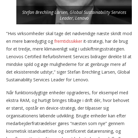
Stefan Brechling Larsen, Global Sustainability Services
Leader, Lenovo
”Hvis virksomheder skal tage det nødvendige næste skridt mod
en mere bæredygtig og
fremtidssikker
it-strategi, har de brug
for et tredje, mere klimavenligt valg i udskiftningsstrategien.
Lenovos Certified Refurbishment Services bidrager direkte til at
mindske spild og øge mulighederne for at genbruge mere af
det eksisterende udstyr,” siger Stefan Brechling Larsen, Global
Sustainability Services Leader for Lenovo.
Når funktionsdygtige enheder opgraderes, for eksempel med
ekstra RAM, og hurtigt bringes tilbage i drift dér, hvor behovet
er størst, opstår en device-strategi, der tilpasser sig
organisationens løbende udvikling. Brugte enheder kan efter
medarbejderfratrædelser gøres “næsten som nye” gennem
kosmetisk istandsættelse og certificeret datarensning, og