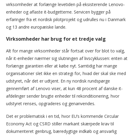
virksomheder at forlænge levetiden på eksisterende Lenovo-
enheder og aflaste it-budgetterne. Servicen bygger på
erfaringer fra et nordisk pilotprojekt og udrulles nu i Danmark
og 13 andre europæiske lande.
Virksomheder har brug for et tredje valg
Alt for mange virksomheder står fortsat over for blot to valg,
når it-enheder nærmer sig slutningen af livscyklussen: enten at
forlænge garantien eller at købe nyt. Samtidig har mange
organisationer slet ikke en strategi for, hvad der skal ske med
udstyret, når det er udtjent. En ny nordisk rundspørge
gennemført af Lenovo viser, at kun 48 procent af danske it-
afdelinger sender brugte enheder til rekonditionering, hvor
udstyret renses, opgraderes og genanvendes.
Det er problematisk i en tid, hvor EU’s kommende Circular
Economy Act og CSRD stiller markant skærpede krav til
dokumenteret genbrug, bæredygtige indkøb og ansvarlig