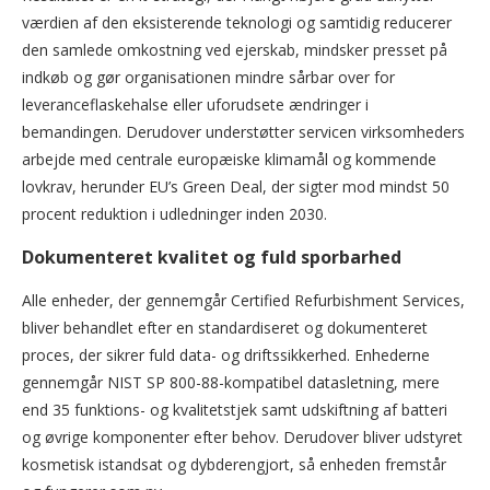
værdien af den eksisterende teknologi og samtidig reducerer
den samlede omkostning ved ejerskab, mindsker presset på
indkøb og gør organisationen mindre sårbar over for
leveranceflaskehalse eller uforudsete ændringer i
bemandingen. Derudover understøtter servicen virksomheders
arbejde med centrale europæiske klimamål og kommende
lovkrav, herunder EU’s Green Deal, der sigter mod mindst 50
procent reduktion i udledninger inden 2030.
Dokumenteret kvalitet og fuld sporbarhed
Alle enheder, der gennemgår Certified Refurbishment Services,
bliver behandlet efter en standardiseret og dokumenteret
proces, der sikrer fuld data- og driftssikkerhed. Enhederne
gennemgår NIST SP 800-88-kompatibel datasletning, mere
end 35 funktions- og kvalitetstjek samt udskiftning af batteri
og øvrige komponenter efter behov. Derudover bliver udstyret
kosmetisk istandsat og dybderengjort, så enheden fremstår