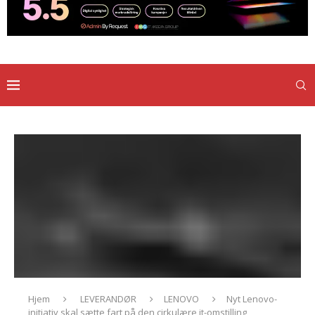
Hjem
LEVERANDØR
LENOVO
Nyt Lenovo-
initiativ skal sætte fart på den cirkulære it-omstilling