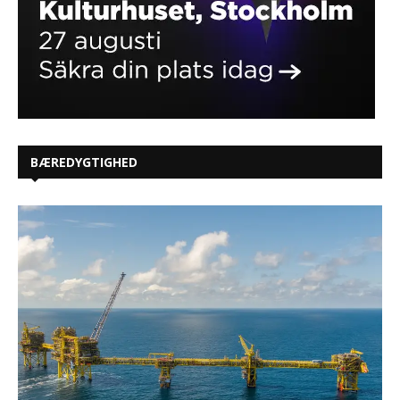
BÆREDYGTIGHED