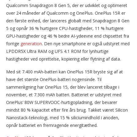
Qualcomm Snapdragon 8 Gen 5, der er udviklet og optimeret
over 24 måneder af Qualcomm og OnePlus. OnePlus 15R er
den første enhed, der lanceres globalt med Snapdragon 8 Gen
5 og opnår 36 % hurtigere CPU-hastigheder, 11 % hurtigere
GPU-hastigheder og 46 % bedre AI-ydeevne end chipsettet fra
forrige
generation
. Den nye smartphone er også udstyret med
LPDDR5X Ultra RAM og UFS 4.1 ROM for lynhurtige
hastigheder ved oprettelse, kopiering eller flytning af data.
Med sit 7.400 mAh-batteri kan OnePlus 15R bryste sig af at
have det største OnePlus-batteri nogensinde. Til
sammenligning har OnePlus 15, der blev lanceret tilbage i
november, et 7.300 mAh batteri. Batteriet er udstyret med
OnePlus’ 80W SUPERVOOC-hurtigopladning, der bevarer
mindst 80 % kapacitet efter fire års brug. Takket været Silicon
Nanostack-teknologi, med 15 % siliciumindhold i anoden,
opnår batteriet en fremragende energitæthed.