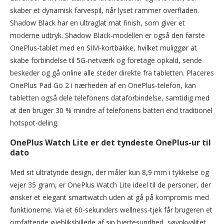
skaber et dynamisk farvespil, når lyset rammer overfladen.
Shadow Black har en ultraglat mat finish, som giver et
moderne udtryk. Shadow Black-modellen er også den første
OnePlus-tablet med en SIM-kortbakke, hvilket muliggør at
skabe forbindelse til 5G-netværk og foretage opkald, sende
beskeder og gå online alle steder direkte fra tabletten. Placeres
OnePlus Pad Go 2 i nærheden af en OnePlus-telefon, kan
tabletten også dele telefonens dataforbindelse, samtidig med
at den bruger 30 % mindre af telefonens batteri end traditionel
hotspot-deling.
OnePlus Watch Lite er det tyndeste OnePlus-ur til
dato
Med sit ultratynde design, der måler kun 8,9 mm i tykkelse og
vejer 35 gram, er OnePlus Watch Lite ideel til de personer, der
ønsker et elegant smartwatch uden at gå på kompromis med
funktionerne. Via et 60-sekunders wellness-tjek får brugeren et
omfattende øjebliksbillede af sin hjertesundhed, søvnkvalitet