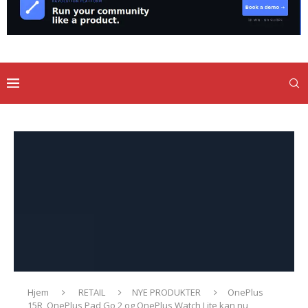
Hjem
RETAIL
NYE PRODUKTER
OnePlus
15R, OnePlus Pad Go 2 og OnePlus Watch Lite kan nu