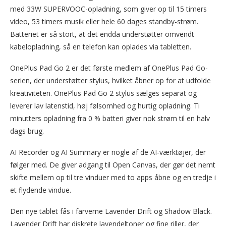
med 33W SUPERVOOC-opladning, som giver op til 15 timers
video, 53 timers musik eller hele 60 dages standby-strøm.
Batteriet er så stort, at det endda understøtter omvendt
kabelopladning, så en telefon kan oplades via tabletten.
OnePlus Pad Go 2 er det første medlem af OnePlus Pad Go-
serien, der understøtter stylus, hvilket åbner op for at udfolde
kreativiteten. OnePlus Pad Go 2 stylus sælges separat og
leverer lav latenstid, høj følsomhed og hurtig opladning. Ti
minutters opladning fra 0 % batteri giver nok strøm til en halv
dags brug.
AI Recorder og AI Summary er nogle af de AI-værktøjer, der
følger med. De giver adgang til Open Canvas, der gør det nemt
skifte mellem op til tre vinduer med to apps åbne og en tredje i
et flydende vindue.
Den nye tablet fås i farverne Lavender Drift og Shadow Black.
Lavender Drift har diskrete lavendeltoner og fine riller, der