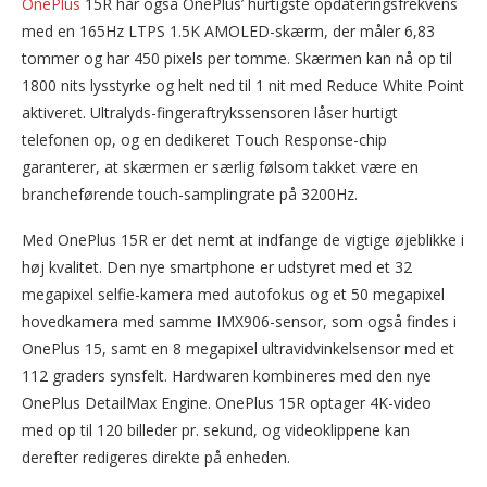
OnePlus
15R har også OnePlus’ hurtigste opdateringsfrekvens
med en 165Hz LTPS 1.5K AMOLED-skærm, der måler 6,83
tommer og har 450 pixels per tomme. Skærmen kan nå op til
1800 nits lysstyrke og helt ned til 1 nit med Reduce White Point
aktiveret. Ultralyds-fingeraftrykssensoren låser hurtigt
telefonen op, og en dedikeret Touch Response-chip
garanterer, at skærmen er særlig følsom takket være en
brancheførende touch-samplingrate på 3200Hz.
Med OnePlus 15R er det nemt at indfange de vigtige øjeblikke i
høj kvalitet. Den nye smartphone er udstyret med et 32
megapixel selfie-kamera med autofokus og et 50 megapixel
hovedkamera med samme IMX906-sensor, som også findes i
OnePlus 15, samt en 8 megapixel ultravidvinkelsensor med et
112 graders synsfelt. Hardwaren kombineres med den nye
OnePlus DetailMax Engine. OnePlus 15R optager 4K-video
med op til 120 billeder pr. sekund, og videoklippene kan
derefter redigeres direkte på enheden.