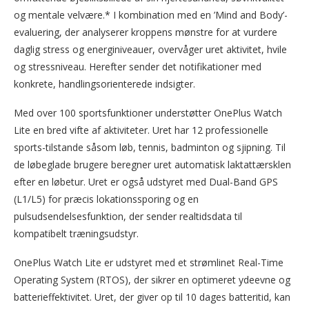
og mentale velvære.* I kombination med en ’Mind and Body’-
evaluering, der analyserer kroppens mønstre for at vurdere
daglig stress og energiniveauer, overvåger uret aktivitet, hvile
og stressniveau. Herefter sender det notifikationer med
konkrete, handlingsorienterede indsigter.
Med over 100 sportsfunktioner understøtter OnePlus Watch
Lite en bred vifte af aktiviteter. Uret har 12 professionelle
sports-tilstande såsom løb, tennis, badminton og sjipning. Til
de løbeglade brugere beregner uret automatisk laktattærsklen
efter en løbetur. Uret er også udstyret med Dual-Band GPS
(L1/L5) for præcis lokationssporing og en
pulsudsendelsesfunktion, der sender realtidsdata til
kompatibelt træningsudstyr.
OnePlus Watch Lite er udstyret med et strømlinet Real-Time
Operating System (RTOS), der sikrer en optimeret ydeevne og
batterieffektivitet. Uret, der giver op til 10 dages batteritid, kan