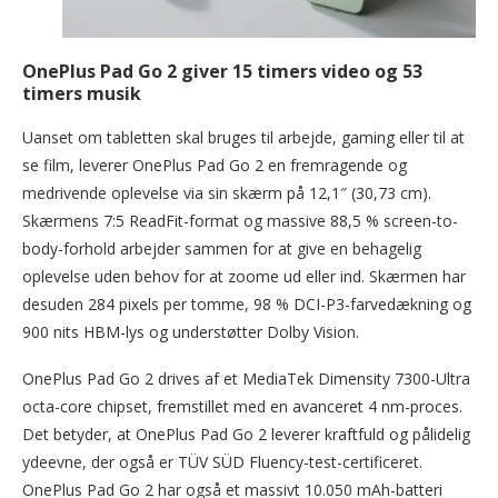
OnePlus Pad Go 2 giver 15 timers video og 53
timers musik
Uanset om tabletten skal bruges til arbejde, gaming eller til at
se film, leverer OnePlus Pad Go 2 en fremragende og
medrivende oplevelse via sin skærm på 12,1″ (30,73 cm).
Skærmens 7:5 ReadFit-format og massive 88,5 % screen-to-
body-forhold arbejder sammen for at give en behagelig
oplevelse uden behov for at zoome ud eller ind. Skærmen har
desuden 284 pixels per tomme, 98 % DCI-P3-farvedækning og
900 nits HBM-lys og understøtter Dolby Vision.
OnePlus Pad Go 2 drives af et MediaTek Dimensity 7300-Ultra
octa-core chipset, fremstillet med en avanceret 4 nm-proces.
Det betyder, at OnePlus Pad Go 2 leverer kraftfuld og pålidelig
ydeevne, der også er TÜV SÜD Fluency-test-certificeret.
OnePlus Pad Go 2 har også et massivt 10.050 mAh-batteri