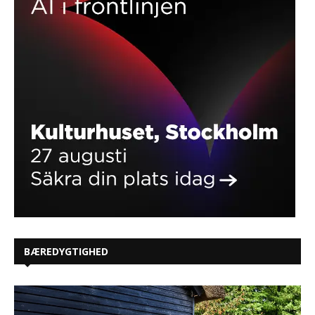
BÆREDYGTIGHED