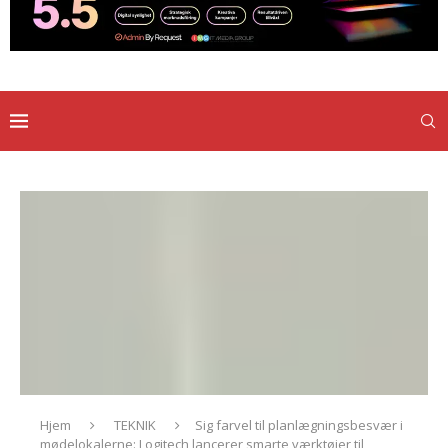
Hjem
TEKNIK
Sig farvel til planlægningsbesvær i
mødelokalerne: Logitech lancerer smarte værktøjer til