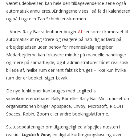
været udeblivelser, kan hele den tilbagevendende serie også
automatisk annulleres. Ændringerne vises i så fald i kalenderen
og på Logitech Tap Scheduler-skærmen.
– Vores Rally Bar videobarer bruger
AI
-sensorer i kameraet til
automatisk at registrere og reagere på naturlig adfærd på
arbejdspladsen uden behov for menneskelig indgriben.
Medarbejderne kan fokusere mindre på manuelle handlinger
og mere på samarbejde, og it-administratorer får et realistisk
billede af, hvilke rum der rent faktisk bruges – ikke kun hvilke
rum der er booket, siger Levak.
De nye funktioner kan bruges med Logitechs
videokonferencebarer Rally Bar eller Rally Bar Mini, uanset om
organisationen bruger Appspace, Envoy, Microsoft, RICOH
Spaces, Robin, Zoom eller andre bookingplatforme.
Statusopdateringer om tilgængelighed afspejles næsten i
realtid i
Logitech View
, en digital kortlægningsløsning over