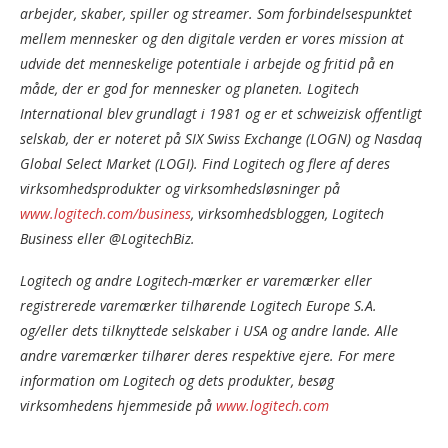
arbejder, skaber, spiller og streamer. Som forbindelsespunktet
mellem mennesker og den digitale verden er vores mission at
udvide det menneskelige potentiale i arbejde og fritid på en
måde, der er god for mennesker og planeten. Logitech
International blev grundlagt i 1981 og er et schweizisk offentligt
selskab, der er noteret på SIX Swiss Exchange (LOGN) og Nasdaq
Global Select Market (LOGI). Find Logitech og flere af deres
virksomhedsprodukter og virksomhedsløsninger på
www.logitech.com/business
, virksomhedsbloggen, Logitech
Business eller @LogitechBiz.
Logitech og andre Logitech-mærker er varemærker eller
registrerede varemærker tilhørende Logitech Europe S.A.
og/eller dets tilknyttede selskaber i USA og andre lande. Alle
andre varemærker tilhører deres respektive ejere. For mere
information om Logitech og dets produkter, besøg
virksomhedens hjemmeside på
www.logitech.com