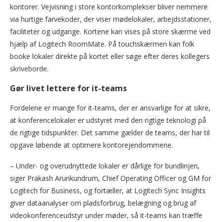
kontorer. Vejvisning i store kontorkomplekser bliver nemmere
via hurtige farvekoder, der viser mødelokaler, arbejdsstationer,
faciliteter og udgange. Kortene kan vises på store skærme ved
hjælp af Logitech RoomMate. På touchskærmen kan folk
booke lokaler direkte på kortet eller søge efter deres kollegers
skriveborde.
Gør livet lettere for it-teams
Fordelene er mange for it-teams, der er ansvarlige for at sikre,
at konferencelokaler er udstyret med den rigtige teknologi på
de rigtige tidspunkter. Det samme gælder de teams, der har til
opgave løbende at optimere kontorejendommene.
– Under- og overudnyttede lokaler er dårlige for bundlinjen,
siger Prakash Arunkundrum, Chief Operating Officer og GM for
Logitech for Business, og fortæller, at Logitech Sync Insights
giver dataanalyser om pladsforbrug, belægning og brug af
videokonferenceudstyr under møder, så it-teams kan træffe