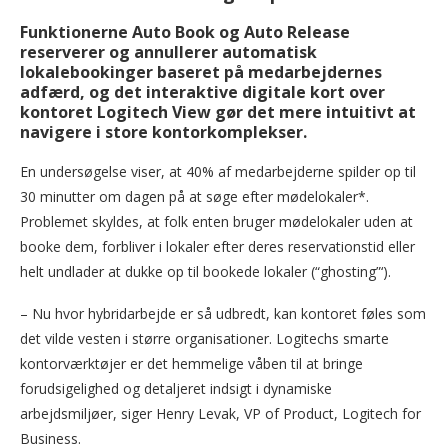
Funktionerne Auto Book og Auto Release
reserverer og annullerer automatisk
lokalebookinger baseret på medarbejdernes
adfærd, og det interaktive digitale kort over
kontoret Logitech View gør det mere intuitivt at
navigere i store kontorkomplekser.
En undersøgelse viser, at 40% af medarbejderne spilder op til
30 minutter om dagen på at søge efter mødelokaler*.
Problemet skyldes, at folk enten bruger mødelokaler uden at
booke dem, forbliver i lokaler efter deres reservationstid eller
helt undlader at dukke op til bookede lokaler (“ghosting”‘).
– Nu hvor hybridarbejde er så udbredt, kan kontoret føles som
det vilde vesten i større organisationer. Logitechs smarte
kontorværktøjer er det hemmelige våben til at bringe
forudsigelighed og detaljeret indsigt i dynamiske
arbejdsmiljøer, siger Henry Levak, VP of Product, Logitech for
Business.