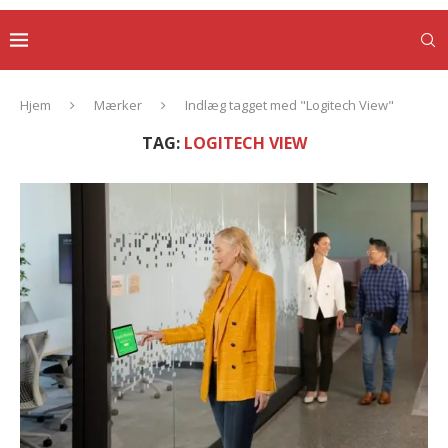
Hjem
Mærker
Indlæg tagget med "Logitech View"
TAG:
LOGITECH VIEW