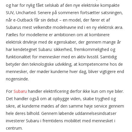
og har for nylig fået selskab af den nye elektriske kompakte
SUV, Uncharted. Senere på sommeren fortsætter satsningen,
når e-Outback får sin debut – en model, der fører et af
Subarus mest velkendte modelnavne ind i en ny elektrisk æra.
Fælles for modellerne er ambitionen om at kombinere
elektrisk drivlinje med de egenskaber, der gennem mange år
har kendetegnet Subaru: sikkerhed, fremkommelighed og
funktionalitet for mennesker med en aktiv livsstil. Samtidig
betyder den teknologiske udvikling, at kompetencerne hos de
mennesker, der møder kunderne hver dag, bliver vigtigere end
nogensinde.
For
Subaru
handler elektrificering derfor ikke kun om nye biler.
Det handler også om at opbygge viden, skabe tryghed og
sikre, at kunderne mødes af den samme høje service gennem
hele deres bilhold. Gennem løbende uddannelsesindsatser
investerer Subaru i fremtidens mobilitet med mennesket i
centrum.