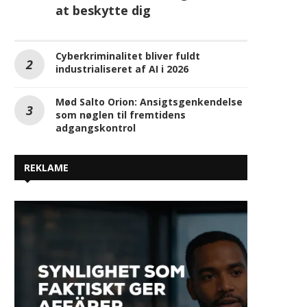
Din Android-telefon kan være i
fare – dette skal du gøre for
at beskytte dig
Cyberkriminalitet bliver fuldt
industrialiseret af AI i 2026
Mød Salto Orion: Ansigtsgenkendelse
som nøglen til fremtidens
adgangskontrol
REKLAME