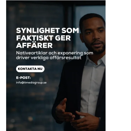
mød den nye L10s Ultra Gen 2 fra
Dreame
REKLAME