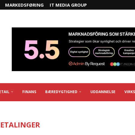
MARKEDSFØRING
IT MEDIA GROUP
ETAIL
FINANS
BÆREDYGTIGHED
UDDANNELSE
VIRK
BETALINGER