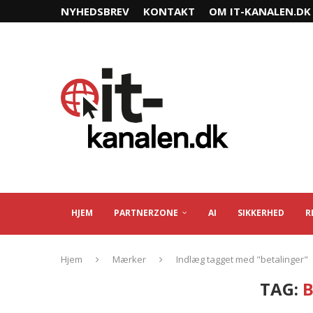
NYHEDSBREV
KONTAKT
OM IT-KANALEN.DK
HJEM
PARTNERZONE
AI
SIKKERHED
R
Hjem
Mærker
Indlæg tagget med "betalinger"
TAG: