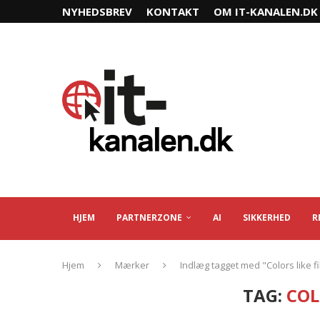
NYHEDSBREV
KONTAKT
OM IT-KANALEN.DK
HJEM
PARTNERZONE
AI
SIKKERHED
R
Hjem
Mærker
Indlæg tagget med "Colors like f
TAG:
COL