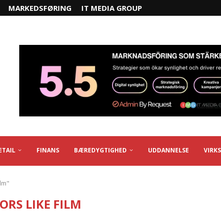
MARKEDSFØRING
IT MEDIA GROUP
ETAIL
FINANS
BÆREDYGTIGHED
UDDANNELSE
VIRK
ilm"
ORS LIKE FILM