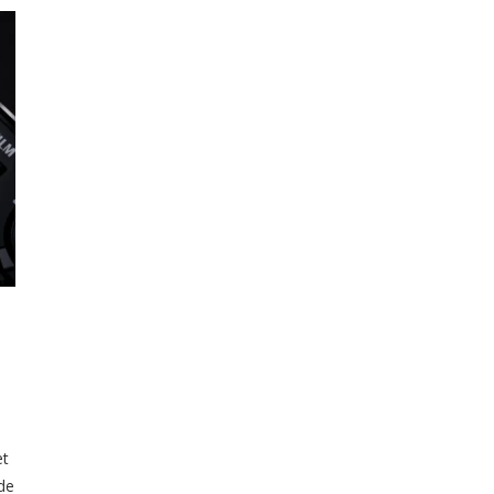
et
de