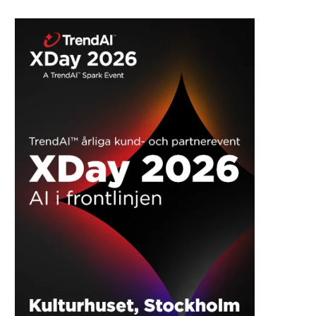
Cybersikkerhed, AI og energi: TechDay
sætter fokus på industriens næste
store udfordringer
REKLAME