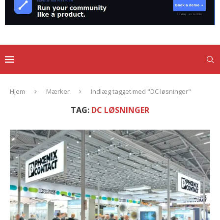
Hjem
Mærker
Indlæg tagget med "DC løsninger"
TAG:
DC LØSNINGER