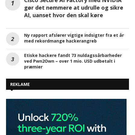
Cisco Secure AI Factory med NVIDIA
gør det nemmere at udrulle og sikre
AI, uanset hvor den skal køre
Ny rapport afslører vigtige indsigter fra et år
med rekordmange hackerangreb
Etiske hackere fandt 73 nuldagssårbarheder
ved Pwn2Own – over 1 mio. USD udbetalt i
præmier
REKLAME