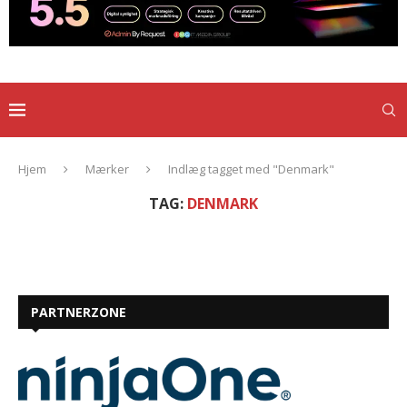
Hjem
Mærker
Indlæg tagget med "Denmark"
TAG:
DENMARK
PARTNERZONE