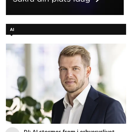
AI
DI: AI stormer frem i erhvervslivet,