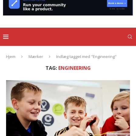
Hjem
Mærker
Indlæg tagget med "Engineering"
TAG:
ENGINEERING