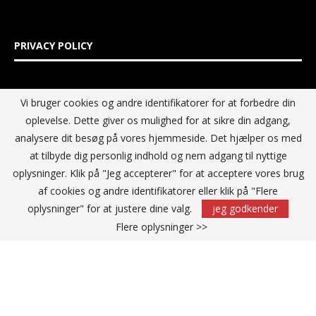
PRIVACY POLICY
IT MEDIA GROUP Data Privacy Policy
Vi bruger cookies og andre identifikatorer for at forbedre din
oplevelse. Dette giver os mulighed for at sikre din adgang,
analysere dit besøg på vores hjemmeside. Det hjælper os med
at tilbyde dig personlig indhold og nem adgang til nyttige
oplysninger. Klik på "Jeg accepterer" for at acceptere vores brug
af cookies og andre identifikatorer eller klik på "Flere
oplysninger" for at justere dine valg.
jeg godkender
Flere oplysninger >>
@2021 - All Right Reserved. Designed and Developed by
IT Media
Group Sverige AB