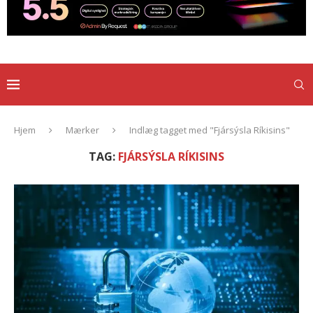
Hjem
Mærker
Indlæg tagget med "Fjársýsla Ríkisins"
TAG:
FJÁRSÝSLA RÍKISINS