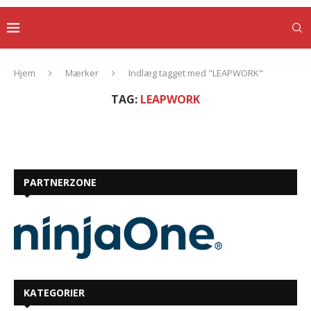
Hjem
Mærker
Indlæg tagget med "LEAPWORK"
TAG:
LEAPWORK
PARTNERZONE
KATEGORIER