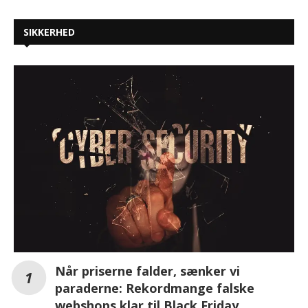
SIKKERHED
Når priserne falder, sænker vi
paraderne: Rekordmange falske
webshops klar til Black Friday