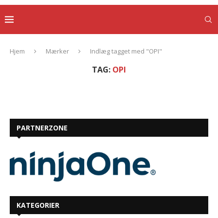
Hjem
Mærker
Indlæg tagget med "OPI"
TAG:
OPI
PARTNERZONE
KATEGORIER