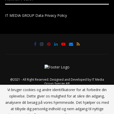
IT MEDIA GROUP Data Privacy Policy
@2021 - All Right Reserved. Designed and Developed by
IT Media
Group Sverige AB
Vi bruger cookies og andre identifikatorer for at forbedre din
oplevelse. Dette giver os mulighed for at sikre din adgang,
TILBAGE TIL TOPPEN
analysere dit besøg på vores hjemmeside. Det hjælper os med
at tilbyde dig personlig indhold og nem adgang til nyttige