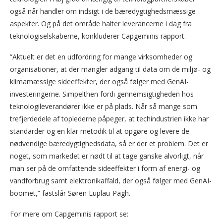
også når handler om indsigt i de bæredygtighedsmæssige
aspekter. Og på det område halter leverancerne i dag fra
teknologiselskaberne, konkluderer Capgeminis rapport.
”Aktuelt er det en udfordring for mange virksomheder og
organisationer, at der mangler adgang til data om de miljø- og
klimamæssige sideeffekter, der også følger med GenAI-
investeringerne. Simpelthen fordi gennemsigtigheden hos
teknologileverandører ikke er på plads. Når så mange som
trefjerdedele af toplederne påpeger, at techindustrien ikke har
standarder og en klar metodik til at opgøre og levere de
nødvendige bæredygtighedsdata, så er der et problem. Det er
noget, som markedet er nødt til at tage ganske alvorligt, når
man ser på de omfattende sideeffekter i form af energi- og
vandforbrug samt elektronikaffald, der også følger med GenAI-
boomet,” fastslår Søren Luplau-Pagh.
For mere om Capgeminis rapport se: