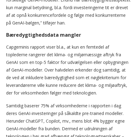
kun marginal betydning, bl.a. fordi investeringerne tit er drevet
af at opnå konkurrencefordele og følge med konkurrenterne
på GenAI-bølgen,” tilføjer han.
Bæredygtighedsdata mangler
Capgeminis rapport viser bl.a., at kun en femtedel af
toplederne rangerer det klima- og miljømæssige aftryk fra
GenAI som en top-5 faktor for udvælgelsen eller opbygningen
af GenAI-modeller. Over halvdelen erkender dog samtidig, at
de ved at inkludere bæredygtighed som et nøglekriterium for
leverandørerne ville kunne reducere det klima- og miljøaftryk,
der for virksomheden følger med teknologien.
Samtidig baserer 75% af virksomhederne i rapporten i dag
deres GenAI-investeringer på såkaldte pre-trained modeller.
Herunder ChatGPT, Copilot, mv., mens blot 4% bygger egne
GenAI-modeller fra bunden. Dermed er udrulningen af
teknologien i høj grad afhængig af teknologpartnerskaber –