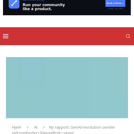
Hjem
AI
Ny rapport: GenAI-revolution sender
virksomheders klimaaftryk i vejret