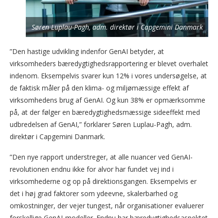
Søren Luplau-Pagh, adm. direktør i Capgemini Danmark
”Den hastige udvikling indenfor GenAI betyder, at
virksomheders bæredygtighedsrapportering er blevet overhalet
indenom. Eksempelvis svarer kun 12% i vores undersøgelse, at
de faktisk måler på den klima- og miljømæssige effekt af
virksomhedens brug af GenAI. Og kun 38% er opmærksomme
på, at der følger en bæredygtighedsmæssige sideeffekt med
udbredelsen af GenAI,” forklarer Søren Luplau-Pagh, adm.
direktør i Capgemini Danmark.
”Den nye rapport understreger, at alle nuancer ved GenAI-
revolutionen endnu ikke for alvor har fundet vej ind i
virksomhederne og op på direktionsgangen. Eksempelvis er
det i høj grad faktorer som ydeevne, skalerbarhed og
omkostninger, der vejer tungest, når organisationer evaluerer
forskellige GenAI-modeller. Endnu har bæredygtighedsaspektet