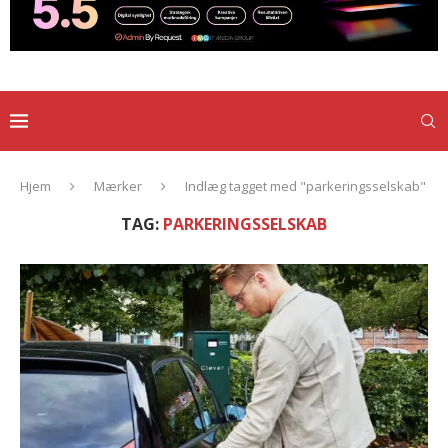
Hjem
Mærker
Indlæg tagget med "parkeringsselskab"
TAG:
PARKERINGSSELSKAB