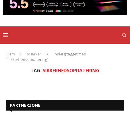
Hjem
Mærker
Indlæg tagget med
"sikkerhedsopdatering"
TAG:
SIKKERHEDSOPDATERING
PARTNERZONE