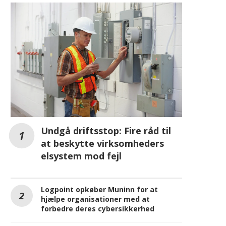
Undgå driftsstop: Fire råd til
at beskytte virksomheders
elsystem mod fejl
Logpoint opkøber Muninn for at
hjælpe organisationer med at
forbedre deres cybersikkerhed
Motorola udvider sin
virksomhedsportefølje med nye
telefoner, software og en Business
Edition-pakke
REKLAME