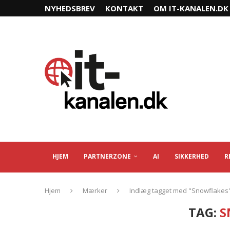
NYHEDSBREV
KONTAKT
OM IT-KANALEN.DK
HJEM
PARTNERZONE
AI
SIKKERHED
R
Hjem
Mærker
Indlæg tagget med "Snowflakes
TAG:
S