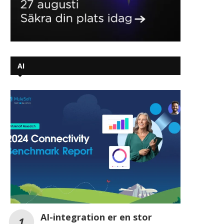
AI-integration er en stor
udfordring for virksomheder
trods øgede IT-budgetter
AI-instrukser afslører virksomheders
strategi for cyberforsvar