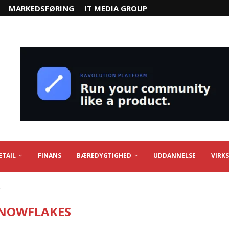
MARKEDSFØRING
IT MEDIA GROUP
ETAIL
FINANS
BÆREDYGTIGHED
UDDANNELSE
VIRK
"
NOWFLAKES