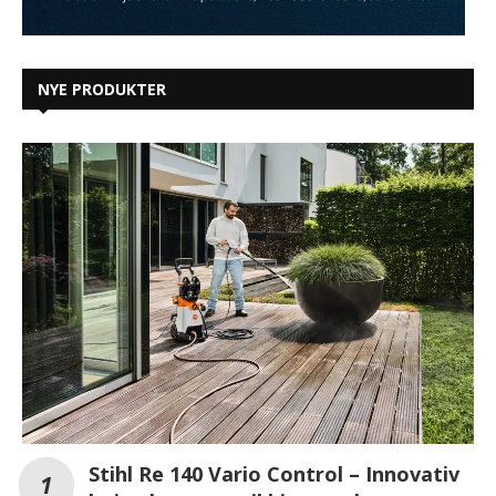
Stihl Re 140 Vario Control – Innovativ
højtryksrenser til hjem og have
Her er årets skarpeste tv-nyheder i Samsungs
mellemklassesegment