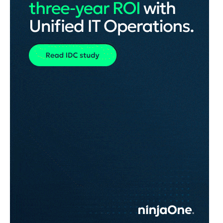
BÆREDYGTIGHED