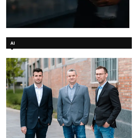
AI
Kodesage rejser 42 mio DKK til at
modernisere ældre
virksomhedssystemer med lokal AI