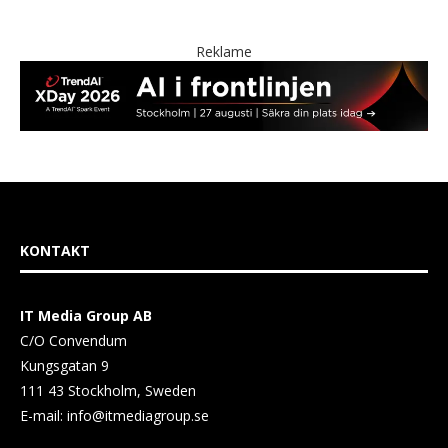
KONTAKT
IT Media Group AB
C/O Convendum
Kungsgatan 9
111 43 Stockholm, Sweden
E-mail:
info@itmediagroup.se
TEAM
Ansvarlig udgiver og Direktør:
Annika Guldroth
E-mail:
annika@itmediagroup.se