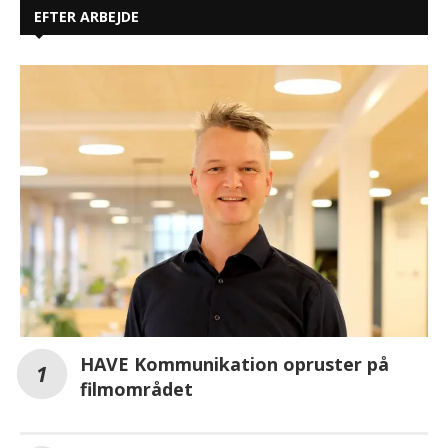
HAVE Kommunikation opruster på
filmområdet
Ny international gruppeudstilling på
Copenhagen Contemporary undersøger
teknologiens sjæl
Mercedes-AMG ONE slår egen banerekord på
Nürburgring med fem sekunder