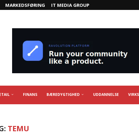
MARKEDSFØRING
IT MEDIA GROUP
ETAIL
FINANS
BÆREDYGTIGHED
UDDANNELSE
VIRK
G:
TEMU