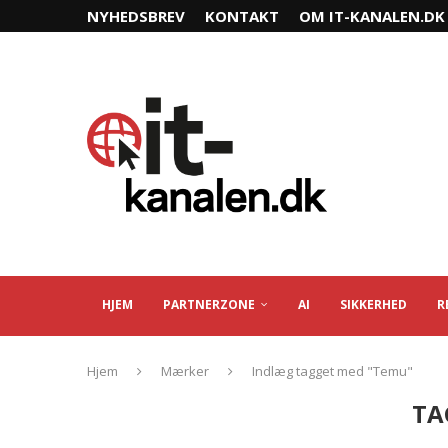
NYHEDSBREV
KONTAKT
OM IT-KANALEN.DK
HJEM
PARTNERZONE
AI
SIKKERHED
R
Hjem
Mærker
Indlæg tagget med "Temu"
TA