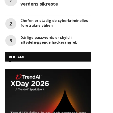
.dk-domænet er fortsat et af
verdens sikreste
Chefen er stadig de cyberkriminelles
foretrukne våben
Dårlige passwords er skyld i
altødelæggende hackerangreb
REKLAME