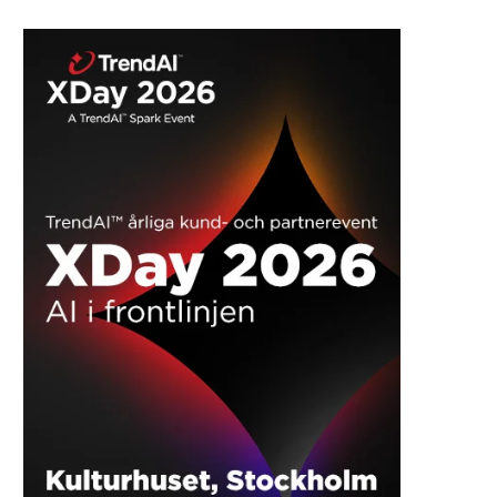
Sikker online shopping i julen med nyt
internetfilter til mobilen
REKLAME