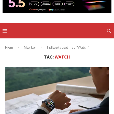
Hjem
Mærker
Indlæg tagget med "Watch"
TAG:
WATCH