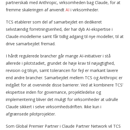
partnerskab med Anthropic, virksomheden bag Claude, for at
fremme skaleringen af anvendt
AI
i virksomheder.
TCS etablerer som del af samarbejdet en dedikeret
selvstændig forretningsenhed, der har dyb AI-ekspertise i
Claude-modellerne samt får tidlig adgang til nye modeller, til at
drive samarbejdet fremad.
I hårdt regulerede brancher går mange AI-initiativer i stå
allerede i pilotstadiet, grundet de høje krav til nøjagtighed,
revision og tilsyn, samt tolerancen for fejl er markant lavere
end andre brancher. Samarbejdet mellem TCS og Anthropic er
indgået for at overvinde disse barrierer. Ved at kombinere TCS’
ekspertise inden for governance, projektledelse og
implementering bliver det muligt for virksomheder at udrulle
Claude sikkert i selve virksomhedsdriften. Ikke kun i
afgrænsede pilotprojekter.
Som Global Premier Partner i Claude Partner Network vil TCS