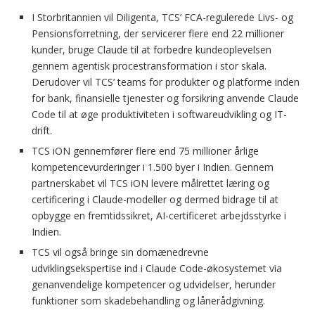
I Storbritannien vil Diligenta, TCS’ FCA-regulerede Livs- og
Pensionsforretning, der servicerer flere end 22 millioner
kunder, bruge Claude til at forbedre kundeoplevelsen
gennem agentisk procestransformation i stor skala.
Derudover vil TCS’ teams for produkter og platforme inden
for bank, finansielle tjenester og forsikring anvende Claude
Code til at øge produktiviteten i softwareudvikling og IT-
drift.
TCS iON gennemfører flere end 75 millioner årlige
kompetencevurderinger i 1.500 byer i Indien. Gennem
partnerskabet vil TCS iON levere målrettet læring og
certificering i Claude-modeller og dermed bidrage til at
opbygge en fremtidssikret, AI-certificeret arbejdsstyrke i
Indien.
TCS vil også bringe sin domænedrevne
udviklingsekspertise ind i Claude Code-økosystemet via
genanvendelige kompetencer og udvidelser, herunder
funktioner som skadebehandling og lånerådgivning.