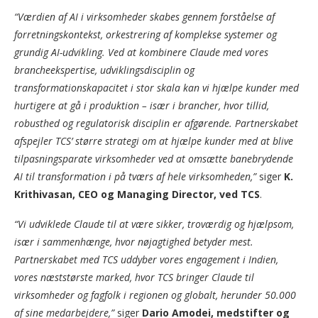
“Værdien af AI i virksomheder skabes gennem forståelse af
forretningskontekst, orkestrering af komplekse systemer og
grundig AI-udvikling. Ved at kombinere Claude med vores
brancheekspertise, udviklingsdisciplin og
transformationskapacitet i stor skala kan vi hjælpe kunder med
hurtigere at gå i produktion – især i brancher, hvor tillid,
robusthed og regulatorisk disciplin er afgørende. Partnerskabet
afspejler TCS’ større strategi om at hjælpe kunder med at blive
tilpasningsparate virksomheder ved at omsætte banebrydende
AI til transformation i på tværs af hele virksomheden,”
siger
K.
Krithivasan, CEO og Managing Director, ved TCS
.
“Vi udviklede Claude til at være sikker, troværdig og hjælpsom,
især i sammenhænge, hvor nøjagtighed betyder mest.
Partnerskabet med TCS uddyber vores engagement i Indien,
vores næststørste marked, hvor TCS bringer Claude til
virksomheder og fagfolk i regionen og globalt, herunder 50.000
af sine medarbejdere,”
siger
Dario Amodei, medstifter og