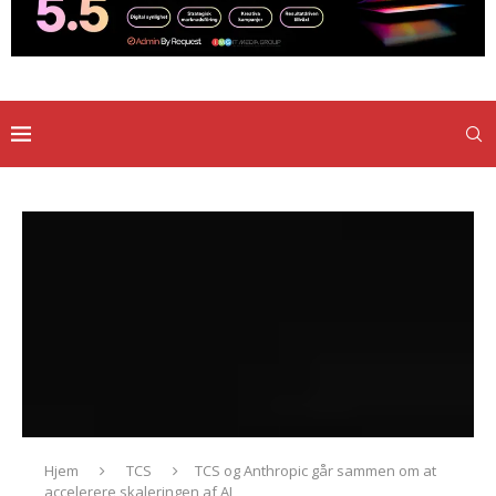
Hjem
TCS
TCS og Anthropic går sammen om at
accelerere skaleringen af AI