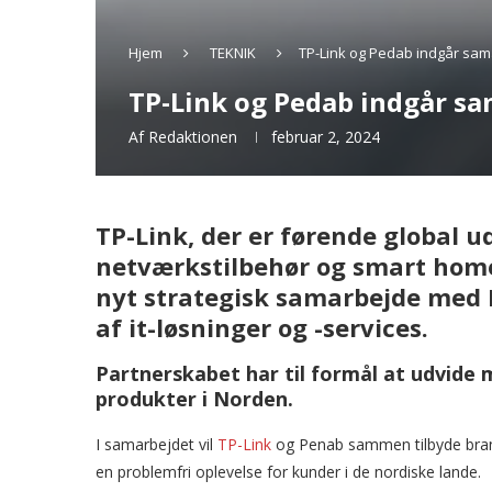
Hjem
TEKNIK
TP-Link og Pedab indgår sam
TP-Link og Pedab indgår sa
Af
Redaktionen
februar 2, 2024
TP-Link, der er førende global 
netværkstilbehør og smart home
nyt strategisk samarbejde med 
af it-løsninger og -services.
Partnerskabet har til formål at udvide 
produkter i Norden.
I samarbejdet vil
TP-Link
og Penab sammen tilbyde branc
en problemfri oplevelse for kunder i de nordiske lande.