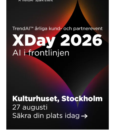
Store kommunale forskelle: I
Her er juni måneds mest 
denne kommune smider
kommercielle podcasts –
danskerne flest smartphones ud
samlet...
juli 17, 2026
juli 15, 2026