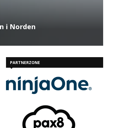
n i Norden
PARTNERZONE