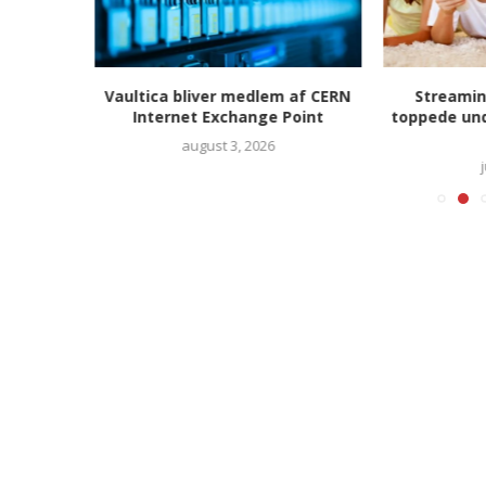
– uden at
Vaultica bliver medlem af CERN
Streamin
hele...
Internet Exchange Point
toppede un
august 3, 2026