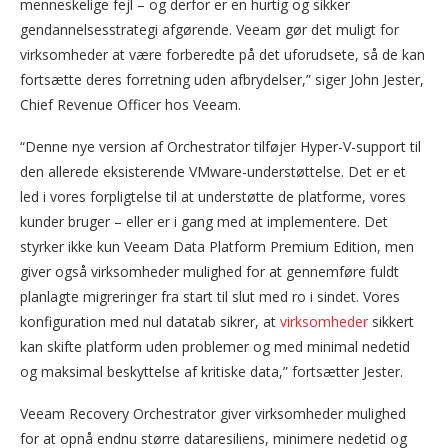
menneskelige fejl – og derfor er en hurtig og sikker
gendannelsesstrategi afgørende. Veeam gør det muligt for
virksomheder at være forberedte på det uforudsete, så de kan
fortsætte deres forretning uden afbrydelser,” siger John Jester,
Chief Revenue Officer hos Veeam.
“Denne nye version af Orchestrator tilføjer Hyper-V-support til
den allerede eksisterende VMware-understøttelse. Det er et
led i vores forpligtelse til at understøtte de platforme, vores
kunder bruger – eller er i gang med at implementere. Det
styrker ikke kun Veeam Data Platform Premium Edition, men
giver også virksomheder mulighed for at gennemføre fuldt
planlagte migreringer fra start til slut med ro i sindet. Vores
konfiguration med nul datatab sikrer, at
virksomheder
sikkert
kan skifte platform uden problemer og med minimal nedetid
og maksimal beskyttelse af kritiske data,” fortsætter Jester.
Veeam Recovery Orchestrator giver virksomheder mulighed
for at opnå endnu større dataresiliens, minimere nedetid og