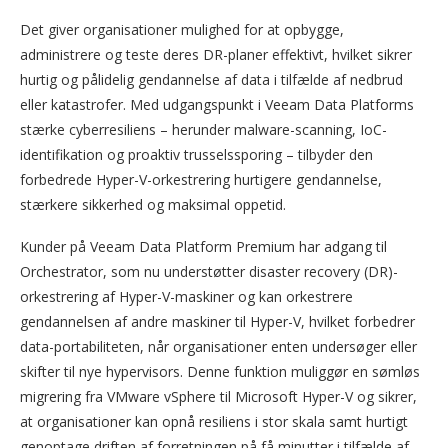
Det giver organisationer mulighed for at opbygge,
administrere og teste deres DR-planer effektivt, hvilket sikrer
hurtig og pålidelig gendannelse af data i tilfælde af nedbrud
eller katastrofer. Med udgangspunkt i Veeam Data Platforms
stærke cyberresiliens – herunder malware-scanning, IoC-
identifikation og proaktiv trusselssporing – tilbyder den
forbedrede Hyper-V-orkestrering hurtigere gendannelse,
stærkere sikkerhed og maksimal oppetid.
Kunder på Veeam Data Platform Premium har adgang til
Orchestrator, som nu understøtter disaster recovery (DR)-
orkestrering af Hyper-V-maskiner og kan orkestrere
gendannelsen af andre maskiner til Hyper-V, hvilket forbedrer
data-portabiliteten, når organisationer enten undersøger eller
skifter til nye hypervisors. Denne funktion muliggør en sømløs
migrering fra VMware vSphere til Microsoft Hyper-V og sikrer,
at organisationer kan opnå resiliens i stor skala samt hurtigt
genoptage driften af forretningen på få minutter i tilfælde af