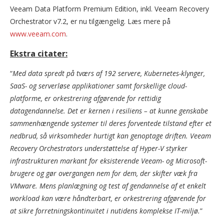
Veeam Data Platform Premium Edition, inkl. Veeam Recovery
Orchestrator v7.2, er nu tilgængelig. Læs mere på
www.veeam.com
.
Ekstra citater:
“
Med data spredt på tværs af 192 servere, Kubernetes-klynger,
SaaS- og serverløse applikationer samt forskellige cloud-
platforme, er orkestrering afgørende for rettidig
datagendannelse. Det er kernen i resiliens – at kunne genskabe
sammenhængende systemer til deres forventede tilstand efter et
nedbrud, så virksomheder hurtigt kan genoptage driften. Veeam
Recovery Orchestrators understøttelse af Hyper-V styrker
infrastrukturen markant for eksisterende Veeam- og Microsoft-
brugere og gør overgangen nem for dem, der skifter væk fra
VMware. Mens planlægning og test af gendannelse af et enkelt
workload kan være håndterbart, er orkestrering afgørende for
at sikre forretningskontinuitet i nutidens komplekse IT-miljø.
”