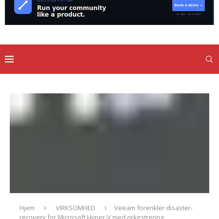
Hjem
VIRKSOMHED
Veeam forenkler disaster-
recovery for Microsoft Hyper-V med orkestrering