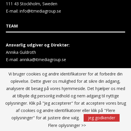
111 43 Stockholm, Sweden
E-mail:
info@itmediagroup.se
TEAM
Ansvarlig udgiver og Direktør:
Annika Guldroth
E-mail:
annika@itmediagroup.se
Vi bruger cookies og andre identifikatorer for at forbedre din
oplevelse. Dette giver os mulighed for at sikre din adgang,
PRIVACY POLICY
analysere dit besøg på vores hjemmeside. Det hjælper os med
at tilbyde dig personlig indhold og nem adgang til nyttige
IT MEDIA GROUP Data Privacy Policy
oplysninger. Klik på "Jeg accepterer" for at acceptere vores brug
af cookies og andre identifikatorer eller klik på "Flere
oplysninger" for at justere dine valg.
jeg godkender
Flere oplysninger >>