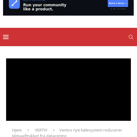
Hjem
VERTIV
Vertivs nye kølesystem reducerer
klimaaftrykket fra datacentre