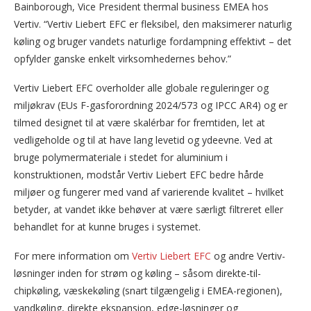
Bainborough, Vice President thermal business EMEA hos
Vertiv. “Vertiv Liebert EFC er fleksibel, den maksimerer naturlig
køling og bruger vandets naturlige fordampning effektivt – det
opfylder ganske enkelt virksomhedernes behov.”
Vertiv Liebert EFC overholder alle globale reguleringer og
miljøkrav (EUs F-gasforordning 2024/573 og IPCC AR4) og er
tilmed designet til at være skalérbar for fremtiden, let at
vedligeholde og til at have lang levetid og ydeevne. Ved at
bruge polymermateriale i stedet for aluminium i
konstruktionen, modstår Vertiv Liebert EFC bedre hårde
miljøer og fungerer med vand af varierende kvalitet – hvilket
betyder, at vandet ikke behøver at være særligt filtreret eller
behandlet for at kunne bruges i systemet.
For mere information om
Vertiv Liebert EFC
og andre Vertiv-
løsninger inden for strøm og køling – såsom direkte-til-
chipkøling, væskekøling (snart tilgængelig i EMEA-regionen),
vandkøling, direkte ekspansion, edge-løsninger og