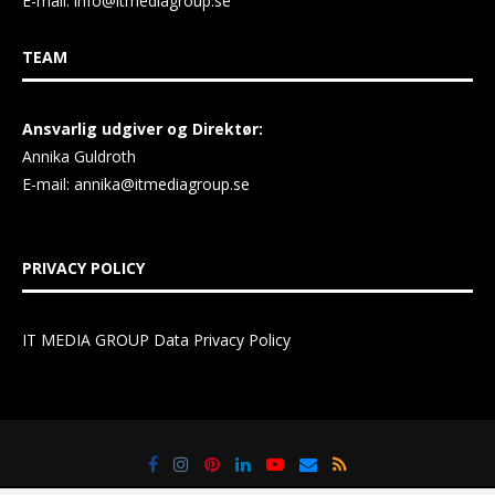
IT Media Group AB
C/O Convendum
Kungsgatan 9
111 43 Stockholm, Sweden
E-mail:
info@itmediagroup.se
TEAM
Ansvarlig udgiver og Direktør:
Annika Guldroth
E-mail:
annika@itmediagroup.se
PRIVACY POLICY
IT MEDIA GROUP Data Privacy Policy