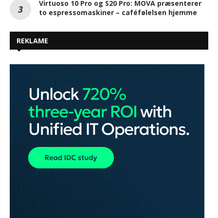
luk hackeren ind
GlobalConnect dyrker talent: To udvalgt til
Talent 100
Virtuoso 10 Pro og S20 Pro: MOVA præsenterer
to espressomaskiner – caféfølelsen hjemme
REKLAME