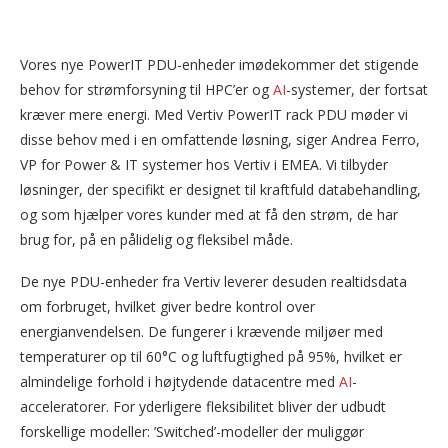
Vores nye PowerIT PDU-enheder imødekommer det stigende
behov for strømforsyning til HPC’er og
AI
-systemer, der fortsat
kræver mere energi. Med Vertiv PowerIT rack PDU møder vi
disse behov med i en omfattende løsning, siger Andrea Ferro,
VP for Power & IT systemer hos Vertiv i EMEA. Vi tilbyder
løsninger, der specifikt er designet til kraftfuld databehandling,
og som hjælper vores kunder med at få den strøm, de har
brug for, på en pålidelig og fleksibel måde.
De nye PDU-enheder fra Vertiv leverer desuden realtidsdata
om forbruget, hvilket giver bedre kontrol over
energianvendelsen. De fungerer i krævende miljøer med
temperaturer op til 60°C og luftfugtighed på 95%, hvilket er
almindelige forhold i højtydende datacentre med
AI
-
acceleratorer. For yderligere fleksibilitet bliver der udbudt
forskellige modeller: ’Switched’-modeller der muliggør