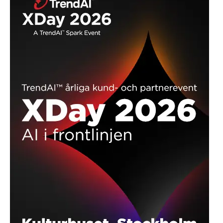
Hydroscand Group tildeles sølv fra EcoVadis
REKLAME