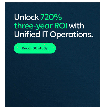
Er det hurtigere at tale end at skrive?
REKLAME