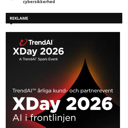
Brugen af AI har bidraget til en 222 procent
stigning i e-mailangreb
Logpoint opkøber Muninn for at hjælpe
organisationer med at forbedre deres
cybersikkerhed
REKLAME