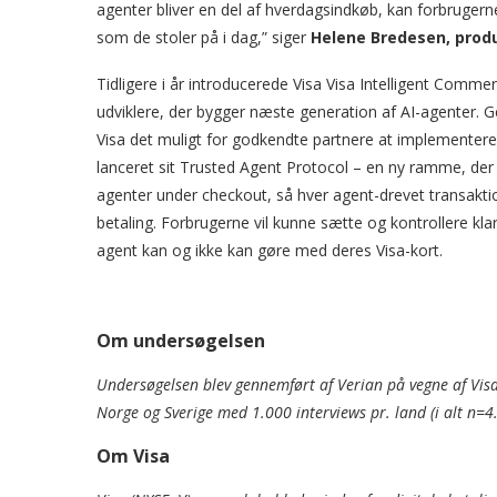
agenter bliver en del af hverdagsindkøb, kan forbrug
som de stoler på i dag,” siger
Helene Bredesen, prod
Tidligere i år introducerede Visa Visa Intelligent Com
udviklere, der bygger næste generation af AI-agenter.
Visa det muligt for godkendte partnere at implementere 
lanceret sit Trusted Agent Protocol – en ny ramme, der h
agenter under checkout, så hver agent-drevet transaktio
betaling. Forbrugerne vil kunne sætte og kontrollere kla
agent kan og ikke kan gøre med deres Visa-kort.
Om undersøgelsen
Undersøgelsen blev gennemført af Verian på vegne af Vis
Norge og Sverige med 1.000 interviews pr. land (i alt n=4
Om Visa