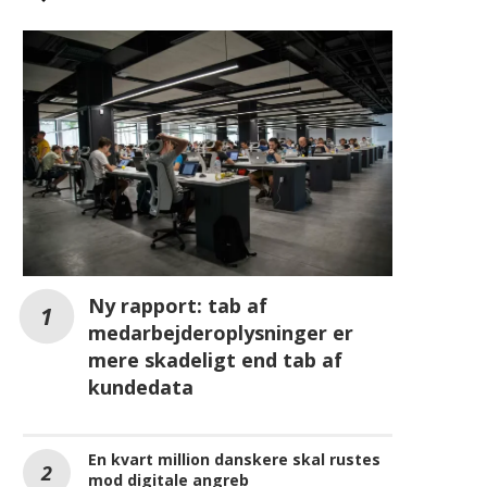
Ny rapport: tab af
medarbejderoplysninger er
mere skadeligt end tab af
kundedata
En kvart million danskere skal rustes
mod digitale angreb
DI: Brug for massive investeringer i
digitale motorveje
REKLAME