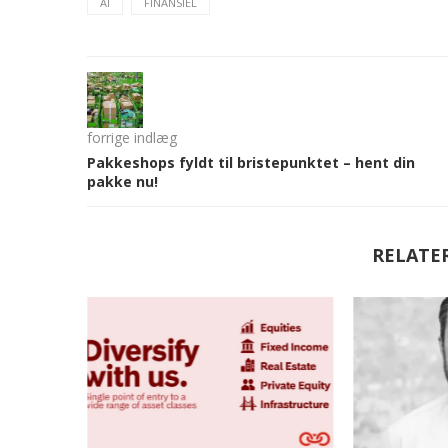
AI
FINANSIEL
forrige indlæg
Pakkeshops fyldt til bristepunktet – hent din
pakke nu!
RELATE