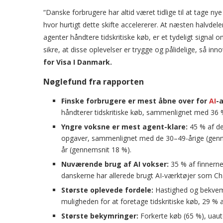
“Danske forbrugere har altid været tidlige til at tage ny
hvor hurtigt dette skifte accelererer. At næsten halvdele
agenter håndtere tidskritiske køb, er et tydeligt signal o
sikre, at disse oplevelser er trygge og pålidelige, så inno
for Visa I Danmark.
Nøglefund fra rapporten
Finske forbrugere er mest åbne over for
AI
-
håndterer tidskritiske køb, sammenlignet med 36 
Yngre voksne er mest agent-klare:
45 % af de 
opgaver, sammenlignet med de 30–49-årige (genn
år (gennemsnit 18 %).
Nuværende brug af AI vokser:
35 % af finnern
danskerne har allerede brugt AI-værktøjer som Cha
Største oplevede fordele:
Hastighed og bekvem
muligheden for at foretage tidskritiske køb, 29 % 
Største bekymringer:
Forkerte køb (65 %), uauto