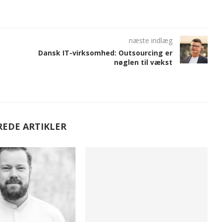
næste indlæg
Dansk IT-virksomhed: Outsourcing er
nøglen til vækst
REDE ARTIKLER