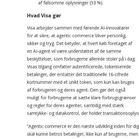
af følsomme oplysninger (53 %).
Hvad Visa gør
Visa arbejder sammen med førende AI-innovatører
for at sikre, at agentic commerce bliver personlig,
sikker og tryg. Det betyder, at hvert køb foretaget af
en AI-agent vil være understøttet af de samme
beskyttelser, som forbrugerne allerede stoler på i dag.
Visas tilgang omfatter autentificerede, tokeniserede
betalinger, der erstatter det traditionelle 16-cifrede
kortnummer med et unikt token, som kun kan bruges
af forbrugeren og deres agent. Den gør det også
muligt for forbrugerne at sætte klare forbrugsgrænser
og regler for deres agenter, samtidig med stærk
samtykke- og datakontrol, der holder transaktionsoplysn
“Agentic commerce er den næste udvikling inden for digi
skal kunne betros betalinger, ikke kun af brugerne, men 