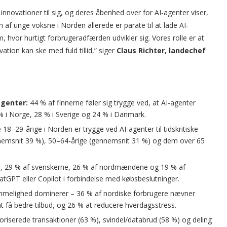
e innovationer til sig, og deres åbenhed over for AI-agenter viser,
n af unge voksne i Norden allerede er parate til at lade AI-
m, hvor hurtigt forbrugeradfærden udvikler sig. Vores rolle er at
vation kan ske med fuld tillid,” siger
Claus Richter, landechef
agenter:
44 % af finnerne føler sig trygge ved, at AI-agenter
% i Norge, 28 % i Sverige og 24 % i Danmark.
18–29-årige i Norden er trygge ved AI-agenter til tidskritiske
emsnit 39 %), 50–64-årige (gennemsnit 31 %) og dem over 65
e, 29 % af svenskerne, 26 % af nordmændene og 19 % af
tGPT eller Copilot i forbindelse med købsbeslutninger.
melighed dominerer – 36 % af nordiske forbrugere nævner
at få bedre tilbud, og 26 % at reducere hverdagsstress.
riserede transaktioner (63 %), svindel/databrud (58 %) og deling