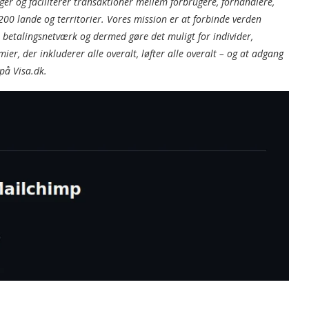
inger og faciliterer transaktioner mellem forbrugere, forhandlere,
 200 lande og territorier. Vores mission er at forbinde verden
e betalingsnetværk og dermed gøre det muligt for individer,
er, der inkluderer alle overalt, løfter alle overalt – og at adgang
på Visa.dk.