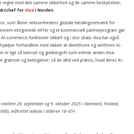
erne regne med den samme sikkerhed og de samme beskyttelser,
uktchef for
Visa
i Norden.
merce, som åbner virksomhedens globale betalingsnetværk for
 Gennem integrerede API’er og et kommercielt partnerprogram gør
AI-commerce-funktioner sikkert og i stor skala. Visa har også
jælper forhandlere med sikkert at identificere og verificere AI-
n er lige så betroet og gnidningsfri som enhver anden Visa-
re grænser og betingelser, så de altid ved præcis, hvad deres AI-
a mellem 29. september og 9. oktober 2025 i Danmark, Finland,
.000), målrettet voksne i alderen 18–65+.