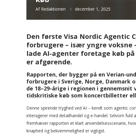
Af
Redaktionen
december 1, 2025
Den første Visa Nordic Agentic 
forbrugere – især yngre voksne –
lade AI-agenter foretage køb på
er afgørende.
Rapporten, der bygger på en Verian-unde
forbrugere i Sverige, Norge, Danmark og
de 18–29-årige i regionen i gennemsnit vi
tidskritiske køb som koncertbilletter e
Denne spirende tryghed ved AI – kendt som agentic com
interagerer med detailhandel og e-handel. Selvom fuld 
fremhæver rapporten et klart anvendelsesscenarie, hvor ti
knaphed og bekvemmelighed er vigtigst.