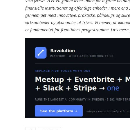
Visa (NYSE: V) er en global leder inden for digitale betal
finansielle institutioner og offentlige enheder i mere end
gennem det mest innovative, praktiske, pålidelige og sikr
virksomheder og økonomier at trives. Vi mener, at økonomi
er fundamentet for fremtidens pengestrømme. Læs mere 