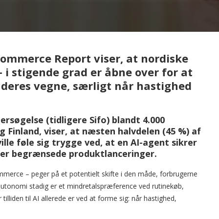
Commerce Report viser, at nordiske
 i stigende grad er åbne over for at
 deres vegne, særligt når hastighed
rsøgelse (tidligere Sifo) blandt 4.000
 Finland, viser, at næsten halvdelen (45 %) af
lle føle sig trygge ved, at en AI-agent sikrer
ller begrænsede produktlanceringer.
merce – peger på et potentielt skifte i den måde, forbrugerne
autonomi stadig er et mindretalspræference ved rutinekøb,
lliden til AI allerede er ved at forme sig: når hastighed,