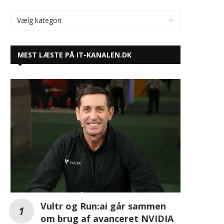
Vultr og Run:ai går sammen
om brug af avanceret NVIDIA
GPU-orkestrering til voksende
AI-arbejdsbelastninger
SALTO udvider sin trådløse BLUEnet-
teknologi med den banebrydende