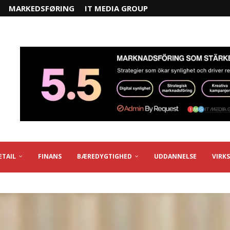
MARKEDSFØRING
IT MEDIA GROUP
ETAIL
FINANS
BÆREDYGTIGHED
UDDANNELSE
VIRK