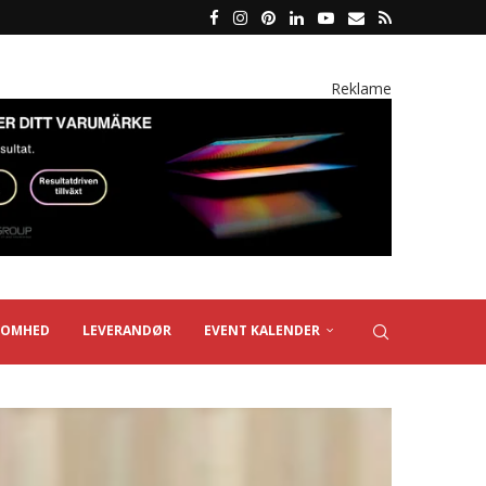
Reklame
SOMHED
LEVERANDØR
EVENT KALENDER