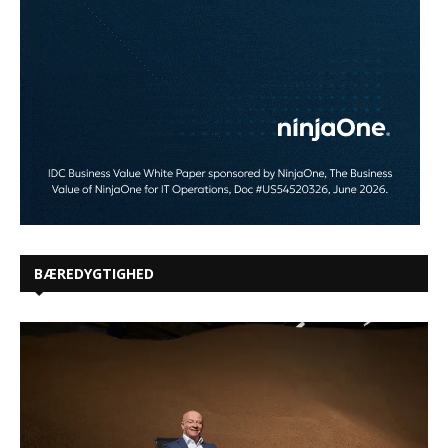
BÆREDYGTIGHED