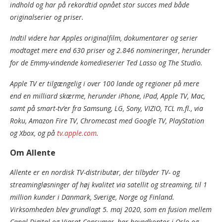
indhold og har på rekordtid opnået stor succes med både
originalserier og priser.
Indtil videre har Apples originalfilm, dokumentarer og serier
modtaget mere end 630 priser og 2.846 nomineringer, herunder
for de Emmy-vindende komedieserier Ted Lasso og The Studio.
Apple TV er tilgængelig i over 100 lande og regioner på mere
end en milliard skærme, herunder iPhone, iPad, Apple TV, Mac,
samt på smart-tv’er fra Samsung, LG, Sony, VIZIO, TCL m.fl., via
Roku, Amazon Fire TV, Chromecast med Google TV, PlayStation
og Xbox, og på
tv.apple.com
.
Om Allente
Allente er en nordisk TV-distributør, der tilbyder TV- og
streamingløsninger af høj kvalitet via satellit og streaming, til 1
million kunder i Danmark, Sverige, Norge og Finland.
Virksomheden blev grundlagt 5. maj 2020, som en fusion mellem
Canal Digital og Viasat Consumer, har hovedkontor i Oslo og