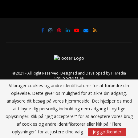
@2021 - All Right Reserved. Designed and Developed by
IT Media
Group Sverige AB
Vi bruger cookies og andre identifikatorer for at forbedre din
oplevelse. Dette giver os mulighed for at sikre din adgang,
TILBAGE TIL TOPPEN
analysere dit besøg på vores hjemmeside. Det hjælper os med
at tilbyde dig personlig indhold og nem adgang til nyttige
oplysninger. Klik på "Jeg accepterer" for at acceptere vores brug
af cookies og andre identifikatorer eller klik på "Flere
oplysninger" for at justere dine valg.
jeg godkender