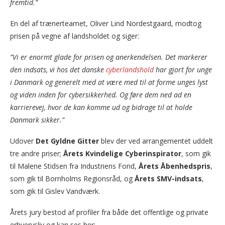
fremtid.”
En del af trænerteamet, Oliver Lind Nordestgaard, modtog
prisen på vegne af landsholdet og siger:
”Vi er enormt glade for prisen og anerkendelsen. Det markerer
den indsats, vi hos det danske
cyberlandshold
har gjort for unge
i Danmark og generelt med at være med til at forme unges lyst
og viden inden for cybersikkerhed. Og føre dem ned ad en
karrierevej, hvor de kan komme ud og bidrage til at holde
Danmark sikker.”
Udover
Det Gyldne Gitter
blev der ved arrangementet uddelt
tre andre priser;
Årets Kvindelige Cyberinspirator
, som gik
til Malene Stidsen fra Industriens Fond,
Årets Åbenhedspris
,
som gik til Bornholms Regionsråd, og
Årets SMV-indsats
,
som gik til Gislev Vandværk.
Årets jury bestod af profiler fra både det offentlige og private
erhvervsliv og kan ses her: