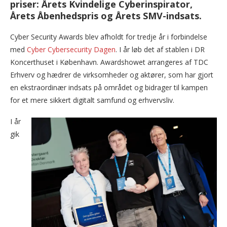
priser: Årets Kvindelige Cyberinspirator,
Årets Åbenhedspris og Årets SMV-indsats.
Cyber Security Awards blev afholdt for tredje år i forbindelse
med
Cyber Cybersecurity Dagen
. I år løb det af stablen i DR
Koncerthuset i København. Awardshowet arrangeres af TDC
Erhverv og hædrer de virksomheder og aktører, som har gjort
en ekstraordinær indsats på området og bidrager til kampen
for et mere sikkert digitalt samfund og erhvervsliv.
I år
gik