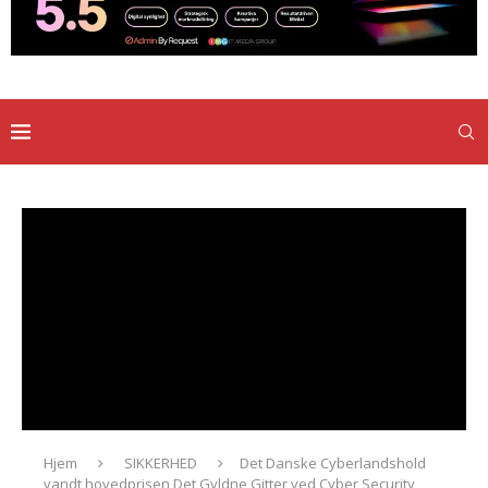
Hjem
SIKKERHED
Det Danske Cyberlandshold
vandt hovedprisen Det Gyldne Gitter ved Cyber Security