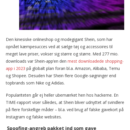
Den kinesiske onlineshop og modegigant Shein, som har
opnået kæmpesucces ved at sælge tøj og accessoires til
meget lave priser, vokser sig større og større. Med 277 mio.
downloads var Shein-app’en den
mest downloadede shopping-
app i 2023
på globalt plan foran bl.a. Amazon, Alibaba, Temu
og Shopee. Desuden har Shein flere Google-søgninger end
topbrands som Nike og Adidas.
Populariteten går ej heller ubemærket hen hos hackerne. En
TIME-rapport viser således, at Shein bliver udnyttet af svindlere
på flere forskellige måder – bl.a. ved brug af falske gavekort på
Instagram og falske websites.
Spoofing-angreb pakket ind som gave