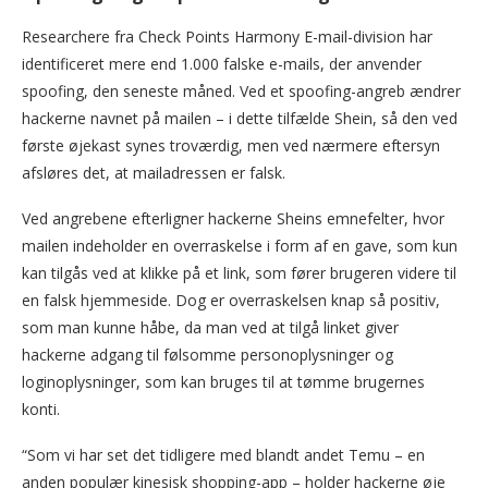
Researchere fra Check Points Harmony E-mail-division har
identificeret mere end 1.000 falske e-mails, der anvender
spoofing, den seneste måned. Ved et spoofing-angreb ændrer
hackerne navnet på mailen – i dette tilfælde Shein, så den ved
første øjekast synes troværdig, men ved nærmere eftersyn
afsløres det, at mailadressen er falsk.
Ved angrebene efterligner hackerne Sheins emnefelter, hvor
mailen indeholder en overraskelse i form af en gave, som kun
kan tilgås ved at klikke på et link, som fører brugeren videre til
en falsk hjemmeside. Dog er overraskelsen knap så positiv,
som man kunne håbe, da man ved at tilgå linket giver
hackerne adgang til følsomme personoplysninger og
loginoplysninger, som kan bruges til at tømme brugernes
konti.
“Som vi har set det tidligere med blandt andet Temu – en
anden populær kinesisk shopping-app – holder hackerne øje