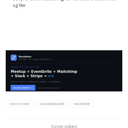
og filer
CHECK POINT
HACKERANGREB
HACKERNE
forrige indlæg