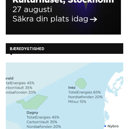
BÆREDYGTIGHED