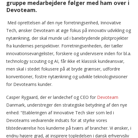
gruppe medarbejdere følger med ham over i
Devoteam.
Med oprettelsen af den nye forretningsenhed, Innovative
Tech, ønsker Devoteam at øge fokus på innovativ udvikling og
nytænkning, der skal munde ud i banebrydende pilotprojekter
fra kundernes perspektiver. Forretningsenheden, der tæller
innovationsevangelister, forskere og undervisere inden for bl.a.
technology scouting og AI, får ikke et klassisk kundeansvar,
men skal i stedet fokusere på at bryde grænser, udfordre
konventioner, fostre nytænkning og udvikle teknologivisioner
for Devoteams kunder.
Casper Rygaard, der er landechef og CEO for
Devoteam
Danmark, understreger den strategiske betydning af den nye
enhed: “Etableringen af Innovative Tech sker som led i
Devoteams vedvarende indsats for at styrke vores
tilstedeværelse hos kunderne på tværs af brancher. Vi ønsker, i
endnu højere grad, at inspirere topledelsen i dansk erhvervsliv