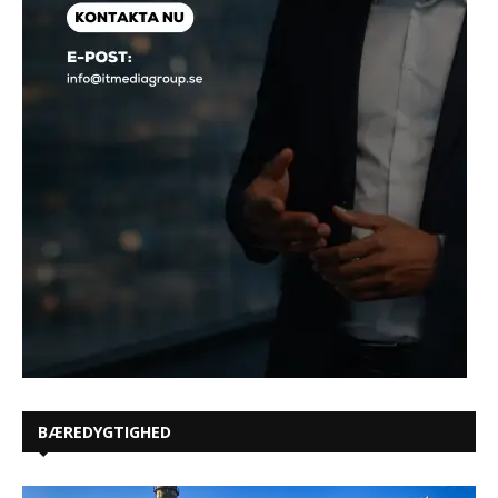
BÆREDYGTIGHED