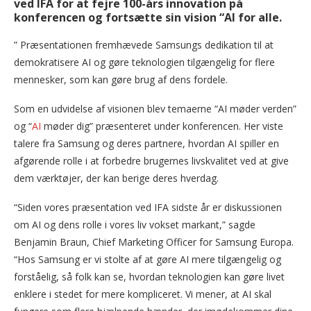
ved IFA for at fejre 100-års innovation på
konferencen og fortsætte sin vision “AI for alle.
” Præsentationen fremhævede Samsungs dedikation til at
demokratisere AI og gøre teknologien tilgængelig for flere
mennesker, som kan gøre brug af dens fordele.
Som en udvidelse af visionen blev temaerne “AI møder verden”
og “
AI
møder dig” præsenteret under konferencen. Her viste
talere fra Samsung og deres partnere, hvordan AI spiller en
afgørende rolle i at forbedre brugernes livskvalitet ved at give
dem værktøjer, der kan berige deres hverdag.
“Siden vores præsentation ved IFA sidste år er diskussionen
om AI og dens rolle i vores liv vokset markant,” sagde
Benjamin Braun, Chief Marketing Officer for Samsung Europa.
“Hos Samsung er vi stolte af at gøre AI mere tilgængelig og
forståelig, så folk kan se, hvordan teknologien kan gøre livet
enklere i stedet for mere kompliceret. Vi mener, at AI skal