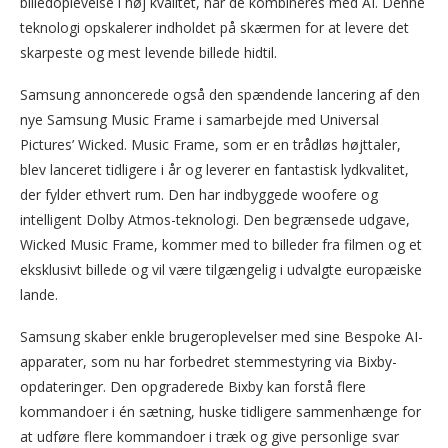
billedoplevelse i høj kvalitet, når de kombineres med AI. Denne
teknologi opskalerer indholdet på skærmen for at levere det
skarpeste og mest levende billede hidtil.
Samsung annoncerede også den spændende lancering af den
nye Samsung Music Frame i samarbejde med Universal
Pictures’ Wicked. Music Frame, som er en trådløs højttaler,
blev lanceret tidligere i år og leverer en fantastisk lydkvalitet,
der fylder ethvert rum. Den har indbyggede woofere og
intelligent Dolby Atmos-teknologi. Den begrænsede udgave,
Wicked Music Frame, kommer med to billeder fra filmen og et
eksklusivt billede og vil være tilgængelig i udvalgte europæiske
lande.
Samsung skaber enkle brugeroplevelser med sine Bespoke AI-
apparater, som nu har forbedret stemmestyring via Bixby-
opdateringer. Den opgraderede Bixby kan forstå flere
kommandoer i én sætning, huske tidligere sammenhænge for
at udføre flere kommandoer i træk og give personlige svar