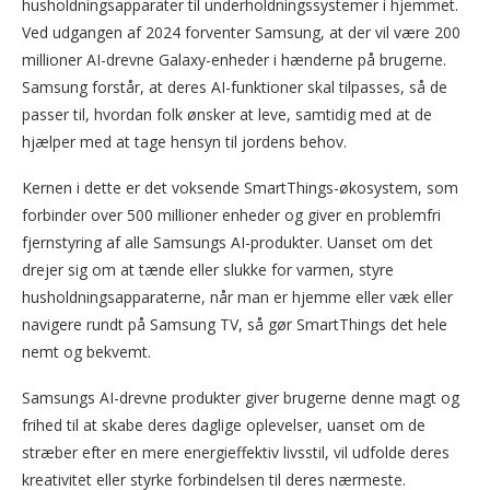
husholdningsapparater til underholdningssystemer i hjemmet.
Ved udgangen af 2024 forventer Samsung, at der vil være 200
millioner AI-drevne Galaxy-enheder i hænderne på brugerne.
Samsung forstår, at deres AI-funktioner skal tilpasses, så de
passer til, hvordan folk ønsker at leve, samtidig med at de
hjælper med at tage hensyn til jordens behov.
Kernen i dette er det voksende SmartThings-økosystem, som
forbinder over 500 millioner enheder og giver en problemfri
fjernstyring af alle Samsungs AI-produkter. Uanset om det
drejer sig om at tænde eller slukke for varmen, styre
husholdningsapparaterne, når man er hjemme eller væk eller
navigere rundt på Samsung TV, så gør SmartThings det hele
nemt og bekvemt.
Samsungs AI-drevne produkter giver brugerne denne magt og
frihed til at skabe deres daglige oplevelser, uanset om de
stræber efter en mere energieffektiv livsstil, vil udfolde deres
kreativitet eller styrke forbindelsen til deres nærmeste.