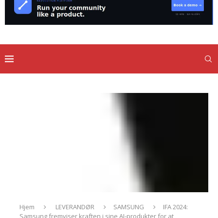
Hjem
LEVERANDØR
SAMSUNG
IFA 2024:
Samsung fremviser kraften i sine AI-produkter for at