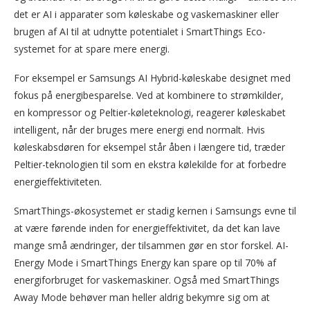
det er AI i apparater som køleskabe og vaskemaskiner eller
brugen af AI til at udnytte potentialet i SmartThings Eco-
systemet for at spare mere energi.
For eksempel er Samsungs AI Hybrid-køleskabe designet med
fokus på energibesparelse. Ved at kombinere to strømkilder,
en kompressor og Peltier-køleteknologi, reagerer køleskabet
intelligent, når der bruges mere energi end normalt. Hvis
køleskabsdøren for eksempel står åben i længere tid, træder
Peltier-teknologien til som en ekstra kølekilde for at forbedre
energieffektiviteten.
SmartThings-økosystemet er stadig kernen i Samsungs evne til
at være førende inden for energieffektivitet, da det kan lave
mange små ændringer, der tilsammen gør en stor forskel. AI-
Energy Mode i SmartThings Energy kan spare op til 70% af
energiforbruget for vaskemaskiner. Også med SmartThings
Away Mode behøver man heller aldrig bekymre sig om at