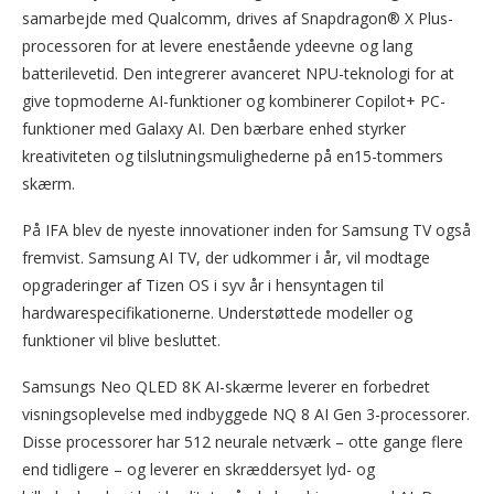
samarbejde med Qualcomm, drives af Snapdragon® X Plus-
processoren for at levere enestående ydeevne og lang
batterilevetid. Den integrerer avanceret NPU-teknologi for at
give topmoderne AI-funktioner og kombinerer Copilot+ PC-
funktioner med Galaxy AI. Den bærbare enhed styrker
kreativiteten og tilslutningsmulighederne på en15-tommers
skærm.
På IFA blev de nyeste innovationer inden for Samsung TV også
fremvist. Samsung AI TV, der udkommer i år, vil modtage
opgraderinger af Tizen OS i syv år i hensyntagen til
hardwarespecifikationerne. Understøttede modeller og
funktioner vil blive besluttet.
Samsungs Neo QLED 8K AI-skærme leverer en forbedret
visningsoplevelse med indbyggede NQ 8 AI Gen 3-processorer.
Disse processorer har 512 neurale netværk – otte gange flere
end tidligere – og leverer en skræddersyet lyd- og