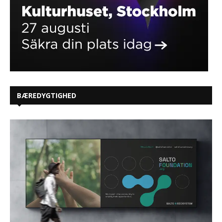
BÆREDYGTIGHED