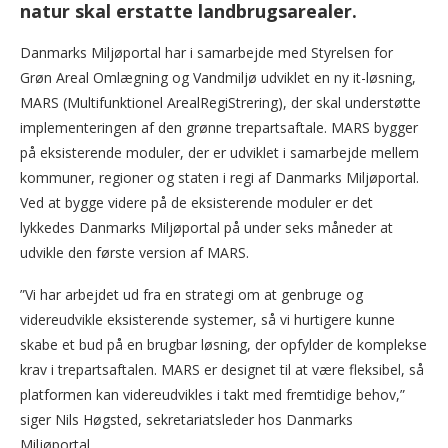
natur skal erstatte landbrugsarealer.
Danmarks Miljøportal har i samarbejde med Styrelsen for
Grøn Areal Omlægning og Vandmiljø udviklet en ny it-løsning,
MARS (Multifunktionel ArealRegiStrering), der skal understøtte
implementeringen af den grønne trepartsaftale. MARS bygger
på eksisterende moduler, der er udviklet i samarbejde mellem
kommuner, regioner og staten i regi af Danmarks Miljøportal.
Ved at bygge videre på de eksisterende moduler er det
lykkedes Danmarks Miljøportal på under seks måneder at
udvikle den første version af MARS.
”Vi har arbejdet ud fra en strategi om at genbruge og
videreudvikle eksisterende systemer, så vi hurtigere kunne
skabe et bud på en brugbar løsning, der opfylder de komplekse
krav i trepartsaftalen. MARS er designet til at være fleksibel, så
platformen kan videreudvikles i takt med fremtidige behov,”
siger Nils Høgsted, sekretariatsleder hos Danmarks
Miljøportal.