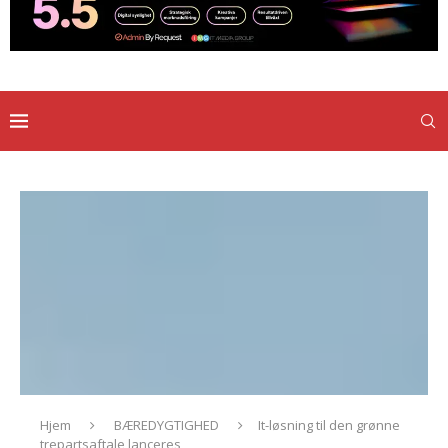
Hjem
BÆREDYGTIGHED
It-løsning til den grønne
trepartsaftale lanceres