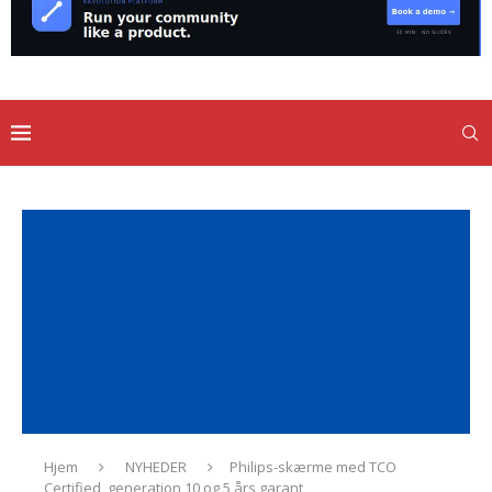
Hjem
NYHEDER
Philips-skærme med TCO
Certified, generation 10 og 5 års garant