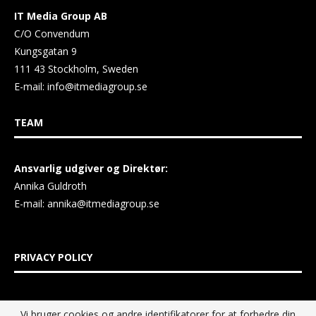
IT Media Group AB
C/O Convendum
Kungsgatan 9
111 43 Stockholm, Sweden
E-mail:
info@itmediagroup.se
TEAM
Ansvarlig udgiver og Direktør:
Annika Guldroth
E-mail:
annika@itmediagroup.se
PRIVACY POLICY
IT MEDIA GROUP Data Privacy Policy
Vi bruger cookies og andre identifikatorer for at forbedre din