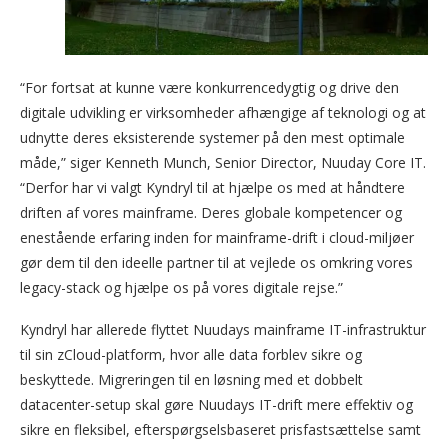
“For fortsat at kunne være konkurrencedygtig og drive den
digitale udvikling er virksomheder afhængige af teknologi og at
udnytte deres eksisterende systemer på den mest optimale
måde,” siger Kenneth Munch, Senior Director, Nuuday Core IT.
“Derfor har vi valgt Kyndryl til at hjælpe os med at håndtere
driften af vores mainframe. Deres globale kompetencer og
enestående erfaring inden for mainframe-drift i cloud-miljøer
gør dem til den ideelle partner til at vejlede os omkring vores
legacy-stack og hjælpe os på vores digitale rejse.”
Kyndryl har allerede flyttet Nuudays mainframe IT-infrastruktur
til sin zCloud-platform, hvor alle data forblev sikre og
beskyttede. Migreringen til en løsning med et dobbelt
datacenter-setup skal gøre Nuudays IT-drift mere effektiv og
sikre en fleksibel, efterspørgselsbaseret prisfastsættelse samt