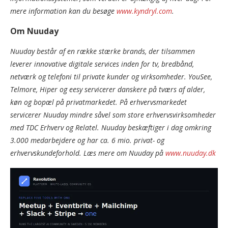
mere information kan du besøge
www.kyndryl.com
.
Om Nuuday
Nuuday består af en række stærke brands, der tilsammen
leverer innovative digitale services inden for tv, bredbånd,
netværk og telefoni til private kunder og virksomheder. YouSee,
Telmore, Hiper og eesy servicerer danskere på tværs af alder,
køn og bopæl på privatmarkedet. På erhvervsmarkedet
servicerer Nuuday mindre såvel som store erhvervsvirksomheder
med TDC Erhverv og Relatel. Nuuday beskæftiger i dag omkring
3.000 medarbejdere og har ca. 6 mio. privat- og
erhvervskundeforhold. Læs mere om Nuuday på
www.nuuday.dk