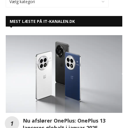
MEST LÆSTE PÅ IT-KANALEN.DK
Nu afslører OnePlus: OnePlus 13
lanceres globalt i januar 2025