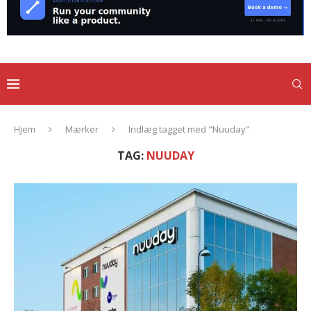
Hjem
Mærker
Indlæg tagget med "Nuuday"
TAG:
NUUDAY