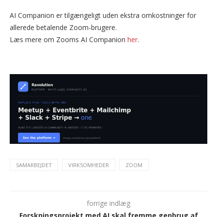
AI Companion er tilgængeligt uden ekstra omkostninger for
allerede betalende Zoom-brugere.
Læs mere om Zooms AI Companion
her
.
SAMARBEJDET
VIRKSOMHEDER
ZOOM
forrige indlæg
Forskningsprojekt med AI skal fremme genbrug af