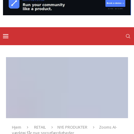
Hjem
RETAIL
NYE PRODUKTER
Zooms AI-
værktøj får nye sprogfærdigheder