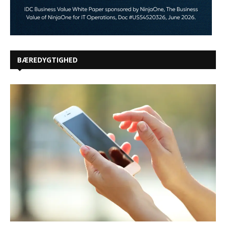
BÆREDYGTIGHED