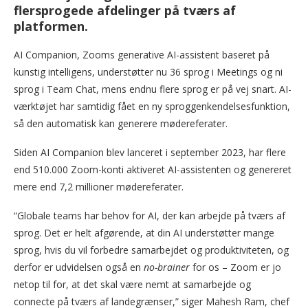
flersprogede afdelinger på tværs af
platformen.
AI Companion, Zooms generative AI-assistent baseret på
kunstig intelligens, understøtter nu 36 sprog i Meetings og ni
sprog i Team Chat, mens endnu flere sprog er på vej snart. AI-
værktøjet har samtidig fået en ny sproggenkendelsesfunktion,
så den automatisk kan generere mødereferater.
Siden AI Companion blev lanceret i september 2023, har flere
end 510.000 Zoom-konti aktiveret AI-assistenten og genereret
mere end 7,2 millioner mødereferater.
“Globale teams har behov for AI, der kan arbejde på tværs af
sprog. Det er helt afgørende, at din AI understøtter mange
sprog, hvis du vil forbedre samarbejdet og produktiviteten, og
derfor er udvidelsen også en
no-brainer
for os – Zoom er jo
netop til for, at det skal være nemt at samarbejde og
connecte på tværs af landegrænser,” siger Mahesh Ram, chef