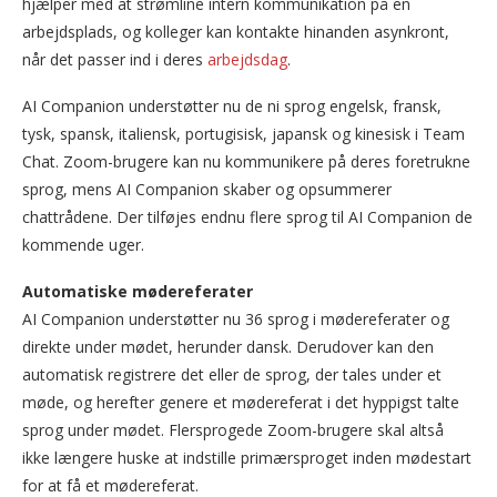
hjælper med at strømline intern kommunikation på en
arbejdsplads, og kolleger kan kontakte hinanden asynkront,
når det passer ind i deres
arbejdsdag
.
AI Companion understøtter nu de ni sprog engelsk, fransk,
tysk, spansk, italiensk, portugisisk, japansk og kinesisk i Team
Chat. Zoom-brugere kan nu kommunikere på deres foretrukne
sprog, mens AI Companion skaber og opsummerer
chattrådene. Der tilføjes endnu flere sprog til AI Companion de
kommende uger.
Automatiske mødereferater
AI Companion understøtter nu 36 sprog i mødereferater og
direkte under mødet, herunder dansk. Derudover kan den
automatisk registrere det eller de sprog, der tales under et
møde, og herefter genere et mødereferat i det hyppigst talte
sprog under mødet. Flersprogede Zoom-brugere skal altså
ikke længere huske at indstille primærsproget inden mødestart
for at få et mødereferat.